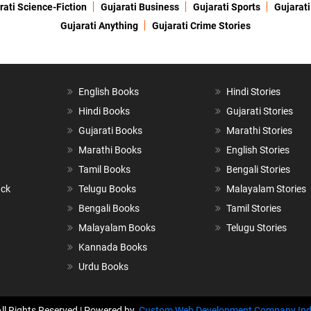
rati Science-Fiction
Gujarati Business
Gujarati Sports
Gujarati
Gujarati Anything
Gujarati Crime Stories
English Books
Hindi Stories
Hindi Books
Gujarati Stories
Gujarati Books
Marathi Stories
Marathi Books
English Stories
Tamil Books
Bengali Stories
ack
Telugu Books
Malayalam Stories
Bengali Books
Tamil Stories
Malayalam Books
Telugu Stories
Kannada Books
Urdu Books
All Rights Reserved | Powered by
Custom Web Development Company Ind