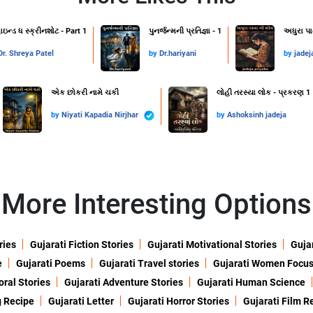
ાઇન્ડ ધ સ્ક્રીનશોટ - Part 1
પુનર્જન્મની પ્રતિજ્ઞા - 1
અધુરા પા
Dr. Shreya Patel
by
Dr.hariyani
by
jadej
એક છોકરી નામે ચકી
લોહી તરસ્યા લોક - પ્રકરણ 1
by
Niyati Kapadia Nirjhar
by
Ashoksinh jadeja
More Interesting Options
ries
Gujarati Fiction Stories
Gujarati Motivational Stories
Gujar
e
Gujarati Poems
Gujarati Travel stories
Gujarati Women Focu
oral Stories
Gujarati Adventure Stories
Gujarati Human Science
g Recipe
Gujarati Letter
Gujarati Horror Stories
Gujarati Film R