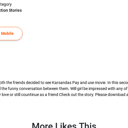
tegory
ction Stories
 Mobile
 both the friends decided to see Karsandas Pay and use movie. In this sec
all the funny conversation between them. Will girl be impressed with any o
love or still countinue as a friend Check out the story. Please download a
More Likes This