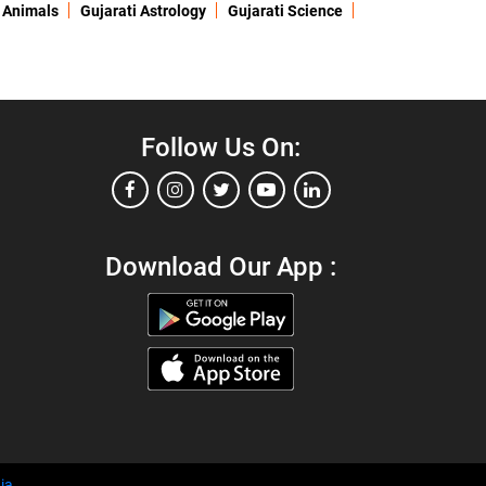
 Animals
Gujarati Astrology
Gujarati Science
Follow Us On:
Download Our App :
ia
.