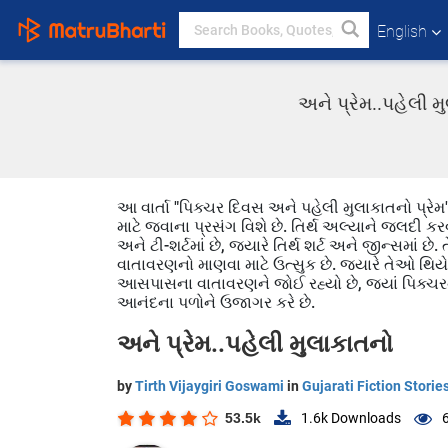
English
અને પ્રેમ..પહેલી મ
આ વાર્તા "પિક્ચર દિવસ અને પહેલી મુલાકાતનો પ્રેમ" 
માટે જવાના પ્રસંગ વિશે છે. તિર્થ અલ્યાને જલદી કર
અને ટી-શર્ટમાં છે, જ્યારે તિર્થ શર્ટ અને જીન્સમાં
વાતાવરણનો માણવા માટે ઉત્સુક છે. જ્યારે તેઓ થિયેટર
આસપાસના વાતાવરણને જોઈ રહ્યો છે, જ્યાં પિક્ચરના 
આનંદના પળોને ઉજાગર કરે છે.
અને પ્રેમ..પહેલી મુલાકાતનો
by
Tirth Vijaygiri Goswami
in
Gujarati Fiction Storie
53.5k
1.6k
Downloads