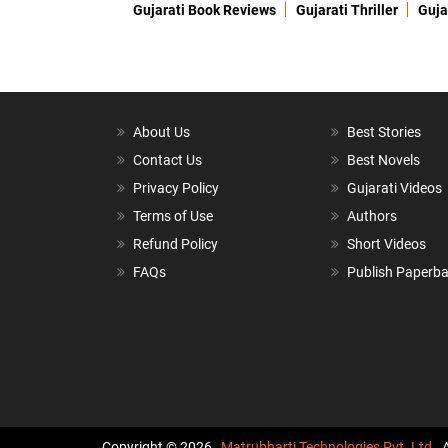
Gujarati Book Reviews
Gujarati Thriller
Guja
About Us
Best Stories
Contact Us
Best Novels
Privacy Policy
Gujarati Videos
Terms of Use
Authors
Refund Policy
Short Videos
FAQs
Publish Paperb
Copyright © 2026,
Matrubharti Technologies Pvt. Ltd.