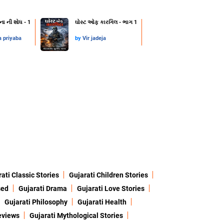
ના ની શોધ - 1
ઘોસ્ટ ઓફ કારગિલ - ભાગ 1
a priyaba
by
Vir jadeja
ati Classic Stories
Gujarati Children Stories
sed
Gujarati Drama
Gujarati Love Stories
Gujarati Philosophy
Gujarati Health
eviews
Gujarati Mythological Stories