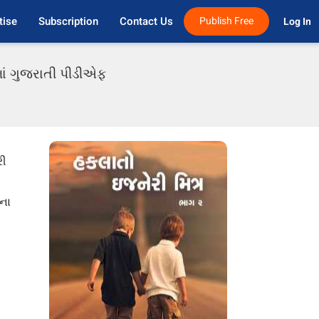
tise
Subscription
Contact Us
Publish Free
Log In 
 માં ગુજરાતી પીડીએફ
રી
ાના