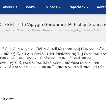
About Us
Books 
Videos 
Paperback 
Adver
ુલાકાતનો Tirth Vijaygiri Goswami દ્વારા Fiction Stories
Home
Novels
Gujarati Novels
અને પ્રેમ..પહેલી મુલાકાતનો - Novels
વિશે છે. તે એક યુવાન, તિર્થ અને તેની મિત્ર અલ્યાનું પિક્ચરના દર્શન
વા માટે કહે છે, કારણ કે તેઓએ સમયે થિયેટરમાં પહોંચવું છે. અલ્યા કેફ
 છે. તેઓ ગાડીમાં જતા જૂના ગીતો સાંભળવા લાગતા છે, અને અલ્યા
માં પહોંચે છે, ત્યારે અલ્યા ટિકિટ કઢાવવા માટે જાય છે, અને તિર્થ
અનેક પોસ્ટરો દેખાય છે. આ વાર્તા યુવાન પ્રેમ, મસ્તી અને મૂવી જોવ
s
6.9k
Views