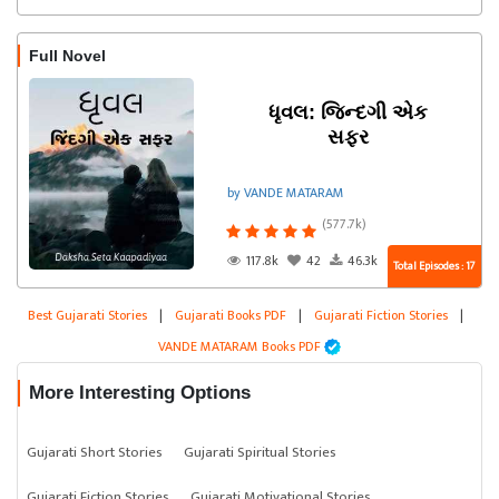
Full Novel
ધૃવલ: જિન્દગી એક
સફર
by VANDE MATARAM
(577.7k)
117.8k
42
46.3k
Total Episodes : 17
Best Gujarati Stories
|
Gujarati Books PDF
|
Gujarati Fiction Stories
|
VANDE MATARAM Books PDF
More Interesting Options
Gujarati Short Stories
Gujarati Spiritual Stories
Gujarati Fiction Stories
Gujarati Motivational Stories