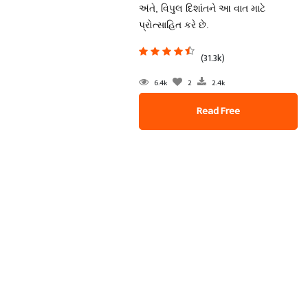
અંતે, વિપુલ દિશાંતને આ વાત માટે
પ્રોત્સાહિત કરે છે.
(31.3k)
6.4k
2
2.4k
Read Free