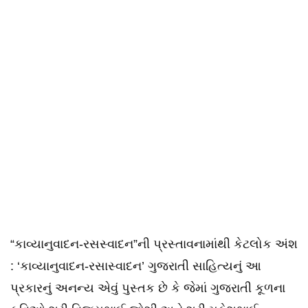
“કાવ્યાનુવાદન-રસસ્વાદન”ની પ્રસ્તાવનામાંથી કેટલોક અંશ
: ‘કાવ્યાનુવાદન-રસાસ્વાદન’ ગુજરાતી સાહિત્યનું આ
પ્રકારનું અનન્ય એવું પુસ્તક છે કે જેમાં ગુજરાતી કૂળના