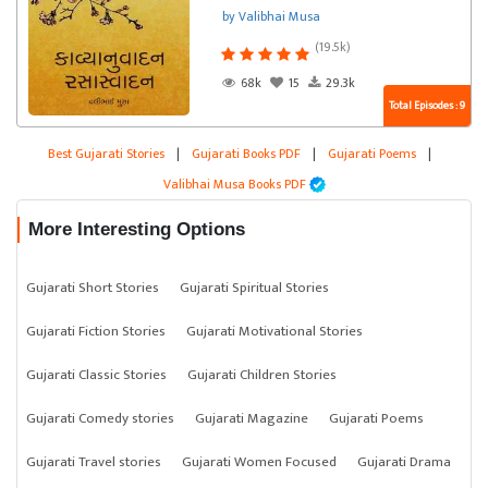
by Valibhai Musa
(19.5k)
68k
15
29.3k
Total Episodes : 9
Best Gujarati Stories
|
Gujarati Books PDF
|
Gujarati Poems
|
Valibhai Musa Books PDF
More Interesting Options
Gujarati Short Stories
Gujarati Spiritual Stories
Gujarati Fiction Stories
Gujarati Motivational Stories
Gujarati Classic Stories
Gujarati Children Stories
Gujarati Comedy stories
Gujarati Magazine
Gujarati Poems
Gujarati Travel stories
Gujarati Women Focused
Gujarati Drama