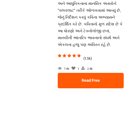
અને આધુનિકતાના માનસિક અસરોને
"વલવલાટ" તરીકે ઓળખવામાં આવ્યું છે,
જેનું નિર્દેશન કરવું કવિના અભ્યાસને
પ્રદર્શિત કરે છે. કવિતાનો મુળ સંદેશ છે કે
આ ધોરણો અને ટેક્નોલોજી છતાં,
માનવીની આંતરિક ભાવનાનો સંઘર્ષ અને
એકલતા હજુ પણ અવિરત રહે છે.
(1.5k)
7.4k
1
2.9k
Read Free