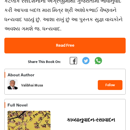
કેટલાંક રસદર્શનોના અંગ્રેજીમાંથી ગુજરાતીમાં ભાવાનુવાદ
કરી આપવા બદલ મારા મિત્ર શ્રી અશોકભાઈ વૈષ્ણવને
ધન્યવાદ પાઠવું છું. આશા રાખું છું આ પુસ્તક સુજ્ઞ વાચકોને
અવશ્ય ગમશે જ. ધન્યવાદ.
Read Free
Share This Book On:
About Author
Follow
Valibhai Musa
Full Novel
કાવ્યાનુવાદન-રસાવાદન