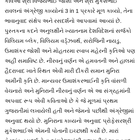
કવિઓ શ્રી વિજયભાઈ જોશી અને શ્રી મુકેશભાઈ
રાવલનાં અંગ્રેજી કાવ્યોનાં 3 in 1 પ્રકારે મૂળ કાવ્યો, તેના
ભાવાનુવાદ સંક્ષેપ અને રસદર્શનો આપવામાં આવ્યાં છે.
પુસ્તકના કદને અનુલક્ષીને ખ્યાતનામ દેશવિદેશનાં સર્જકો
વિલિયમ બ્લેક, વિલિયમ વર્ડ્ઝવર્થ, સરોજિની નાયડુ,
ઉમાશંકર જોશી અને મોહતરમા રબાબ મહેરની કૃતિઓ પણ
અહીં સમાવિષ્ટ છે. નીરવનું વર્ણન એ હમવતની અને હાલમાં
હૈદરાબાદ ખાતે સ્થિત એવી મારી દીકરી સમાન મુનિરા
અમીની કૃતિ છે. માન્યવર ઉમાશંકરભાઈની કૃતિ વાંસળી
વેચનારો અને મુનિરાની નીરવનું વર્ણન એ આ સંગ્રહમાંની
અપવાદ રૂપ એવી કવિતાઓ છે કે જે મૂળમાં પ્રથમ
ગુજરાતીમાં લખાયેલી હતી અને જેમનો પછીથી અંગ્રેજીમાં
અનુવાદ થયો છે. મુનિરાના કાવ્યનો અનુવાદ પ્રોફેસરશ્રી
મુકેશભાઈએ એમની પોતાની ઇચ્છાથી કર્યો છે. મારાં