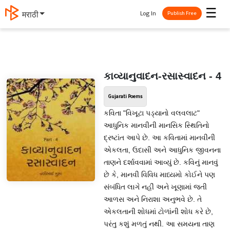
☰
Log In
தமிழ்
Publish Free
કાવ્યાનુવાદન-રસાસ્વાદન - 4
Gujarati Poems
કવિતા "વિખૂટા પડ્યાનો વલવલાટ"
આધુનિક માનવીની માનસિક સ્થિતિનો
દ્રષ્ટાંત આપે છે. આ કવિતામાં માનવીની
એકલતા, ઉદાસી અને આધુનિક જીવનના
તાણને દર્શાવવામાં આવ્યું છે. કવિનું માનવું
છે કે, માનવી વિવિધ માધ્યમો કોઈને પણ
સંબંધિત લાગે નહીં અને ખૂણામાં જતી
આળસ અને નિરાશા અનુભવે છે. તે
એકલતાની શોધમાં ટોળાંની શોધ કરે છે,
પરંતુ કશું મળતું નથી. આ સમયના તાણ