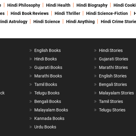
e
Hindi Philosophy
Hindi Health
Hindi Biography
Hindi Cook
ies
Hindi Book Reviews
Hindi Thriller
Hindi Science-Fiction
H
indi Astrology
Hindi Science
Hindi Anything
Hindi Crime Stori
English Books
Hindi Stories
Hindi Books
Gujarati Stories
Gujarati Books
Marathi Stories
Marathi Books
English Stories
Tamil Books
Bengali Stories
ack
Telugu Books
Malayalam Stories
Bengali Books
Tamil Stories
Malayalam Books
Telugu Stories
Kannada Books
Urdu Books