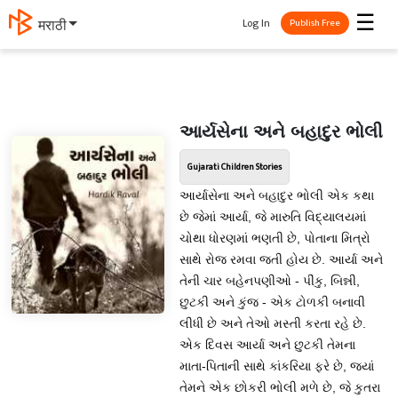
☰
Log In
मराठी
Publish Free
આર્યસેના અને બહાદુર ભોલી
Gujarati Children Stories
આર્યાસેના અને બહાદુર ભોલી એક કથા
છે જેમાં આર્યા, જે મારુતિ વિદ્યાલયમાં
ચોથા ધોરણમાં ભણતી છે, પોતાના મિત્રો
સાથે રોજ રમવા જતી હોય છે. આર્યા અને
તેની ચાર બહેનપણીઓ - પીંકુ, બિન્ની,
છુટકી અને કુંજ - એક ટોળકી બનાવી
લીધી છે અને તેઓ મસ્તી કરતા રહે છે.
એક દિવસ આર્યા અને છુટકી તેમના
માતા-પિતાની સાથે કાંકરિયા ફરે છે, જ્યાં
તેમને એક છોકરી ભોલી મળે છે, જે કુતરા