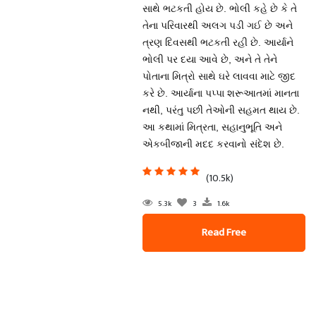
સાથે ભટકતી હોય છે. ભોલી કહે છે કે તે
તેના પરિવારથી અલગ પડી ગઈ છે અને
ત્રણ દિવસથી ભટકતી રહી છે. આર્યાને
ભોલી પર દયા આવે છે, અને તે તેને
પોતાના મિત્રો સાથે ઘરે લાવવા માટે જીદ
કરે છે. આર્યાના પપ્પા શરૂઆતમાં માનતા
નથી, પરંતુ પછી તેઓની સહમત થાય છે.
આ કથામાં મિત્રતા, સહાનુભૂતિ અને
એકબીજાની મદદ કરવાનો સંદેશ છે.
(10.5k)
5.3k
3
1.6k
Read Free