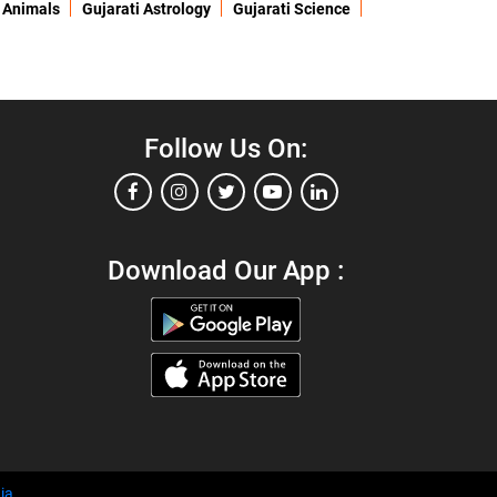
 Animals
Gujarati Astrology
Gujarati Science
Follow Us On:
Download Our App :
ia
.