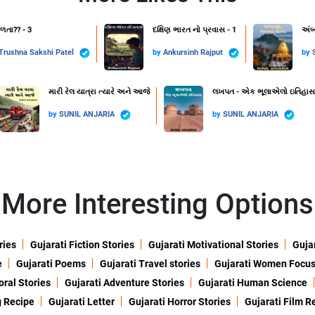
તા?? - 3
દક્ષિણ ભારત નો પ્રવાસ - 1
અંબ
Trushna Sakshi Patel
by
Ankursinh Rajput
by
મારી રેલ યાત્રા ત્યારે અને આજે
લખપત - એક ભૂલાએલો ઇતિહાસ
by
SUNIL ANJARIA
by
SUNIL ANJARIA
More Interesting Options
ries
Gujarati Fiction Stories
Gujarati Motivational Stories
Gujar
e
Gujarati Poems
Gujarati Travel stories
Gujarati Women Focu
oral Stories
Gujarati Adventure Stories
Gujarati Human Science
g Recipe
Gujarati Letter
Gujarati Horror Stories
Gujarati Film R