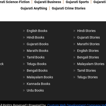
rati Science-Fiction
Gujarati Business
Gujarati Sports
Gujarati
Gujarati Anything
Gujarati Crime Stories
English Books
Hindi Stories
Hindi Books
Gujarati Stories
Gujarati Books
Marathi Stories
Marathi Books
English Stories
Tamil Books
Bengali Stories
ack
Telugu Books
Malayalam Stories
Bengali Books
Tamil Stories
Malayalam Books
Telugu Stories
Kannada Books
Urdu Books
All Rights Reserved | Powered by
Custom Web Development Company Ind