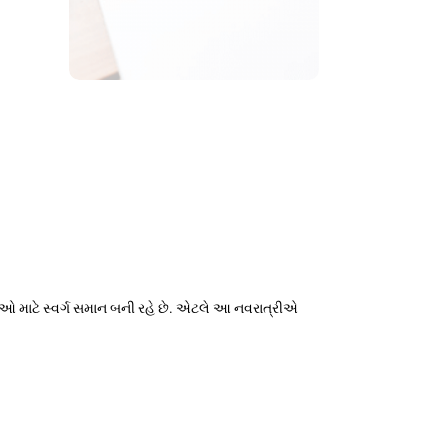
ળુઓ માટે સ્વર્ગ સમાન બની રહે છે. એટલે આ નવરાત્રીએ