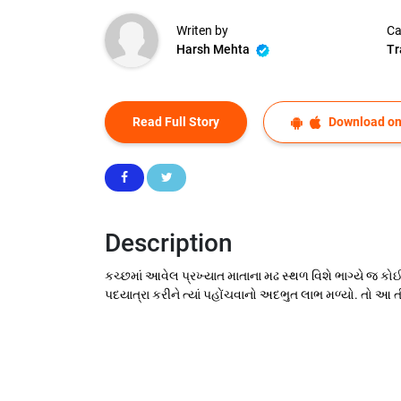
Writen by
Ca
Harsh Mehta
Tr
Read Full Story
Download on
Description
કચ્છમાં આવેલ પ્રખ્યાત માતાના મઢ સ્થળ વિશે ભાગ્યે જ કો
પદયાત્રા કરીને ત્યાં પહોંચવાનો અદભુત લાભ મળ્યો. તો આ તી