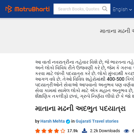
English
માતાના મઢની અ
આ વાર્તા નવરાત્રીના તહેવાર વિશે છે, જે ભારતના તહ
અને લોકો વિવિધ રીતે ઉજવણી કરે છે, જેમ કે ગરબા અ
કરવા માટે લાંબી પદયાત્રા કરે છે. લોકો મુંબઇથી ક
આગળ વધે છે. તેઓ વિવિધ શહેરોમાંથી 400-500 કિલોમી
પદયાત્રીઓને સેવાઓ આપવાનો અનુભવ પણ વર્ણવાયો છ
સેવા કામમાં સામેલ લોકો માટે એક મહાન અનુભવ છે, 
શૈક્ષણિક તકલીફો છતાં, ગ્રુપે નિર્ણય લીધો છે કે જ
માતાના મઢની અદભુત પદયાત્રા
by
Harsh Mehta
in
Gujarati Travel stories
17.9k
2.2k
Downloads