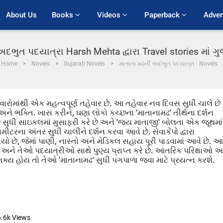
About Us
Books 
Videos 
Paperback 
Adver
દભુત પદયાત્રા Harsh Mehta દ્વારા Travel stories માં 
Home
Novels
Gujarati Novels
માતાના મઢની અદભુત પદયાત્રા - Novels
ેવારોમાંથી એક મહત્વપૂર્ણ તહેવાર છે. આ તહેવાર નવ દિવસ સુધી ચાલે છે
ને ભક્તિ. ખાસ કરીને, ઘણા લોકો કચ્છના 'માતાનામઢ' તીર્થના દર્શન
ચ્છ સુધી સાઇકલમાં મુસાફરી કરે છે અને 'જય માતાજી' બોલતા એક જૂથમાં
ટરના અંતર સુધી ચાલીને દર્શન કરવા આવે છે. સેવાકેંપો દ્વારા
ે, જેમાં પાણી, નાસ્તો અને મેડિકલ સહાય પૂરી પાડવામાં આવે છે. આ
અને તેઓ પદયાત્રીઓ સાથે પુણ્ય પ્રાપ્ત કરે છે. આંતરિક પરિક્ષાઓ અ
ો શક્ય હોય તો તેઓ 'માતાનામઢ' સુધી પગપાળા જવા માટે પ્રયત્ન કરશે.
6.6k
Views