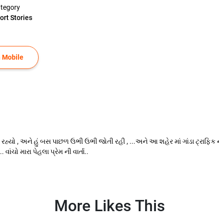
tegory
ort Stories
 Mobile
 , અને હું બસ પાછળ ઉભી ઉભી જોતી રહી , ...અને આ શહેર માં ગાંડા ટ્રાફિક ની 
ાંચો મારા પેહલા પ્રેમ ની વાર્તા..
More Likes This