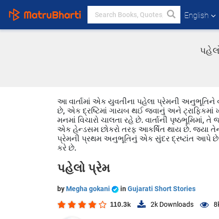
English
પહેલ
આ વાર્તામાં એક યુવતીના પહેલા પ્રેમની અનુભૂતિને વ
છે, એક દ્રષ્ટિમાં ગાયબ થઈ જવાનું અને ટ્રાફિકમાં ખો
મનમાં વિચારો ચાલતા રહે છે. વાર્તાની પૃષ્ઠભૂમિમાં,
એક હેન્ડસમ છોકરો તરફ આકર્ષિત થાય છે. જયા તેની 
પ્રેમની પ્રથમ અનુભૂતિનું એક સુંદર દ્રષ્ટાંત આપે છે.
કરે છે.
પહેલો પ્રેમ
by
Megha gokani
in
Gujarati Short Stories
110.3k
2k
Downloads
8