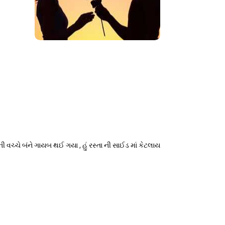
વચ્ચે બંને ગાયબ થઈ ગયા , હું રસ્તા ની સાઈડ માં કેટલાય