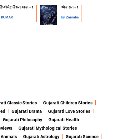
 ડિપ્લોમેટ કિશન કાકા - 1
એક રાત - 1
L KUMAR
by
Zarnaba
ati Classic Stories
Gujarati Children Stories
sed
Gujarati Drama
Gujarati Love Stories
Gujarati Philosophy
Gujarati Health
eviews
Gujarati Mythological Stories
 Animals
Gujarati Astrology
Gujarati Science