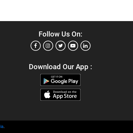
Follow Us On:
Download Our App :
ia
.