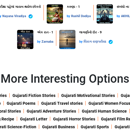
રીક્ષા પહેલાં ગાયબ થયેલ છોકરો
કરુણા - 1
સંબંધો ના
by
Nayana Viradiya
by
Rushil Dodiya
by
AKHI
એક રાત - 1
લાગણીનો દોર - 9
by
Zarnaba
by
ચિરાગ રાણપરીયા
More Interesting Options
ries
Gujarati Fiction Stories
Gujarati Motivational Stories
Gujar
e
Gujarati Poems
Gujarati Travel stories
Gujarati Women Focu
oral Stories
Gujarati Adventure Stories
Gujarati Human Science
g Recipe
Gujarati Letter
Gujarati Horror Stories
Gujarati Film R
rati Science-Fiction
Gujarati Business
Gujarati Sports
Gujarati