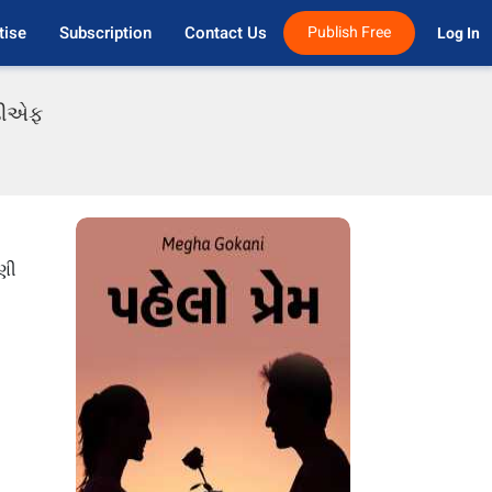
tise
Subscription
Contact Us
Publish Free
Log In 
ીડીએફ
ેણી