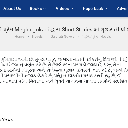
About Us
Books 
Videos 
Paperback 
Adver
ો પ્રેમ Megha gokani દ્વારા Short Stories માં ગુજરાતી પ
Home
Novels
Gujarati Novels
પહેલો પ્રેમ - Novels
ર્ણવવામાં આવી છે. મુખ્ય પાત્ર, જે જયા નામની છોકરીનું દિલ જોતી રહે
વાઈ જવાનું વર્ણન કરે છે. તે છેલ્લે રસ્તા પર પડી જાય છે, પરંતુ તેના
 તે જયા સાથેની મિત્રતા અને કોલેજના પ્રથમ દિવસની વાત કરે છે, જ્યાં ત
પસંદગીની મજાક ઉડાડે છે, પરંતુ તે છોકરોને પસંદ કરતી રહે છે, જે
 આ વાર્તા પ્રેમ, મિત્રતા, અને યુવતીના મનમાં ચાલતા સંઘર્ષોને પ્રદર્શિત
k
Views