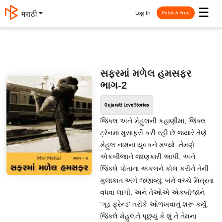
☰
Log In
मराठी
Publish Free
સફરમાં મળેલ હમસફર
ભાગ-2
Gujarati Love Stories
જિંક્લ અને મેહુલની કહાણીમાં, જિંક્લ
ટ્રેનમાં મુસાફરી કરી રહી છે જ્યારે તેણે
મેહુલ નામના યુવકને મળ્યો. તેમણે
એકબીજાને જાણકારી આપી, અને
જિંક્લે પોતાના અંકલને કોલ કરીને તેની
મુલાકાત અંગે જણાવ્યું. બંને વચ્ચે મિત્રતા
વધવા લાગી, અને તેઓએ એકબીજાને
'ગૂડ ફ્રેન્ડ' તરીકે ઓળખવાનું શરૂ કર્યું.
જિંક્લે મેહુલને પૂછ્યું કે શું તે તેમના