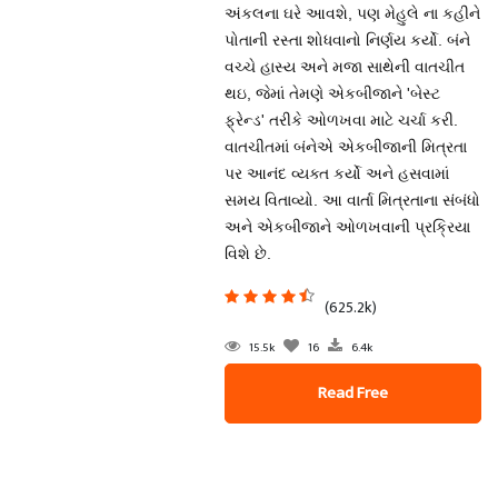
અંકલના ઘરે આવશે, પણ મેહુલે ના કહીને
પોતાની રસ્તા શોધવાનો નિર્ણય કર્યો. બંને
વચ્ચે હાસ્ય અને મજા સાથેની વાતચીત
થઇ, જેમાં તેમણે એકબીજાને 'બેસ્ટ
ફ્રેન્ડ' તરીકે ઓળખવા માટે ચર્ચા કરી.
વાતચીતમાં બંનેએ એકબીજાની મિત્રતા
પર આનંદ વ્યક્ત કર્યો અને હસવામાં
સમય વિતાવ્યો. આ વાર્તા મિત્રતાના સંબંધો
અને એકબીજાને ઓળખવાની પ્રક્રિયા
વિશે છે.
(625.2k)
15.5k
16
6.4k
Read Free