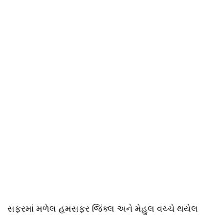
સફરમાં મળેલ હમસફર જિંક્લ અને મેહુલ વચ્ચે થયેલ