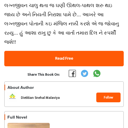
લગ્નજીવન ચાલુ થતા જ ઘણી ઊથલ-પાથલ શરુ થઇ
જાય છે અને નિયતી નિરાશા પામે છે... આખરે આ
લગ્નજીવન પોતાની કઇ મંજિલ નક્કી કરશે એ જ જોવાનુ
રહ્યુ... હું આશા રાખુ છુ કે આ વાર્તા તમારા દિલ ને સ્પર્શી
જશે!!
Read Free
Share This Book On:
About Author
Follow
Dietitian Snehal Malaviya
Full Novel