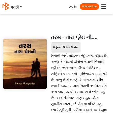
☰
Log In
मराठी
Publish Free
તરસ - તારા પ્રેમ ની....
Gujarati Fiction Stories
નિયતી અને માહિરના જીવનમાં તણાવ છે,
કારણ કે નિયતી ડીવોર્સ લેવાની વિચારી
રહી છે. એક સાંજ, ડીનર દરમિયાન
માહિરને આ વાતનો પ્રતિસાદ આપવો પડે
છે, પરંતુ તે મૌન રહે છે. બંગલામાં શાંતિ
છવાઈ જાય છે અને નિયતી આર્થિક રીતે
એક બારી પરથી વરસાદ સામે જોતી રહે
છે. આ દરમિયાન, તેણે બહાર એક
યુવતીને જોયો, જે પોતાના પતિને રાહ
જોઈ રહી હતી. પતિના આવતાં જ તે ખુશ