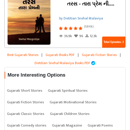
તરસ - તારા પ્રેમ ની....
by Dietitian Snehal Malaviya
(684k)
36.9k
96
12.3k
Total Episodes : 3
Best Gujarati Stories
|
Gujarati Books PDF
|
Gujarati Fiction Stories
|
Dietitian Snehal Malaviya Books PDF
More Interesting Options
Gujarati Short Stories
Gujarati Spiritual Stories
Gujarati Fiction Stories
Gujarati Motivational Stories
Gujarati Classic Stories
Gujarati Children Stories
Gujarati Comedy stories
Gujarati Magazine
Gujarati Poems