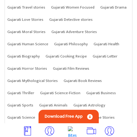
Gujarati Travel stories
Gujarati Women Focused
Gujarati Drama
Gujarati Love Stories
Gujarati Detective stories
Gujarati Moral Stories
Gujarati Adventure Stories
Gujarati Human Science
Gujarati Philosophy
Gujarati Health
Gujarati Biography
Gujarati Cooking Recipe
Gujarati Letter
Gujarati Horror Stories
Gujarati Film Reviews
Gujarati Mythological Stories
Gujarati Book Reviews
Gujarati Thriller
Gujarati Science-Fiction
Gujarati Business
Gujarati Sports
Gujarati Animals
Gujarati Astrology
Download Free App
Gujarati Science
Gujarati Anything
Gujarati Crime Stories