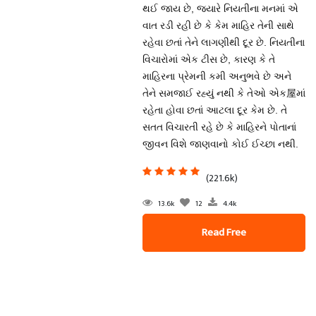
થઈ જાય છે, જ્યારે નિયતીના મનમાં એ
વાત રડી રહી છે કે કેમ માહિર તેની સાથે
રહેવા છતાં તેને લાગણીથી દૂર છે. નિયતીના
વિચારોમાં એક ટીસ છે, કારણ કે તે
માહિરના પ્રેમની કમી અનુભવે છે અને
તેને સમજાઈ રહ્યું નથી કે તેઓ એક屋માં
રહેતા હોવા છતાં આટલા દૂર કેમ છે. તે
સતત વિચારતી રહે છે કે માહિરને પોતાનાં
જીવન વિશે જાણવાનો કોઈ ઈચ્છા નથી.
(221.6k)
13.6k
12
4.4k
Read Free