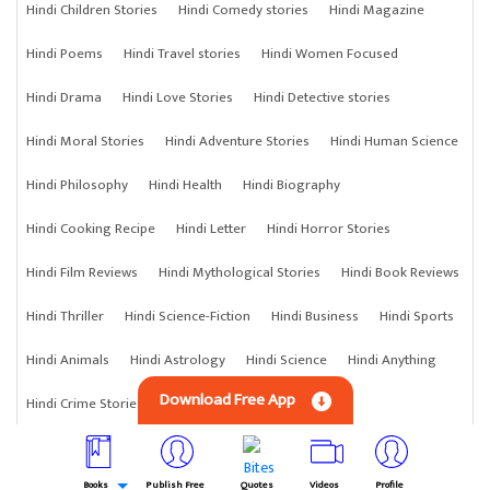
Hindi Children Stories
Hindi Comedy stories
Hindi Magazine
Hindi Poems
Hindi Travel stories
Hindi Women Focused
Hindi Drama
Hindi Love Stories
Hindi Detective stories
Hindi Moral Stories
Hindi Adventure Stories
Hindi Human Science
Hindi Philosophy
Hindi Health
Hindi Biography
Hindi Cooking Recipe
Hindi Letter
Hindi Horror Stories
Hindi Film Reviews
Hindi Mythological Stories
Hindi Book Reviews
Hindi Thriller
Hindi Science-Fiction
Hindi Business
Hindi Sports
Hindi Animals
Hindi Astrology
Hindi Science
Hindi Anything
Download Free App
Hindi Crime Stories
Books
Publish Free
Quotes
Videos
Profile