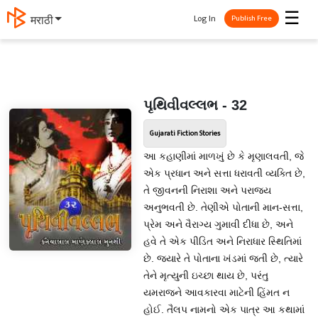
☰
Log In
मराठी
Publish Free
પૃથિવીવલ્લભ - 32
Gujarati Fiction Stories
આ કહાણીમાં માળખું છે કે મૃણાલવતી, જે
એક પ્રધાન અને સત્તા ધરાવતી વ્યક્તિ છે,
તે જીવનની નિરાશા અને પરાજય
અનુભવતી છે. તેણીએ પોતાની માન-સત્તા,
પ્રેમ અને વૈરાગ્ય ગુમાવી દીધા છે, અને
હવે તે એક પીડિત અને નિરાધાર સ્થિતિમાં
છે. જ્યારે તે પોતાના ખંડમાં જતી છે, ત્યારે
તેને મૃત્યુની ઇચ્છા થાય છે, પરંતુ
યમરાજને આવકારવા માટેની હિંમત ન
હોઈ. તૈલપ નામનો એક પાત્ર આ કથામાં