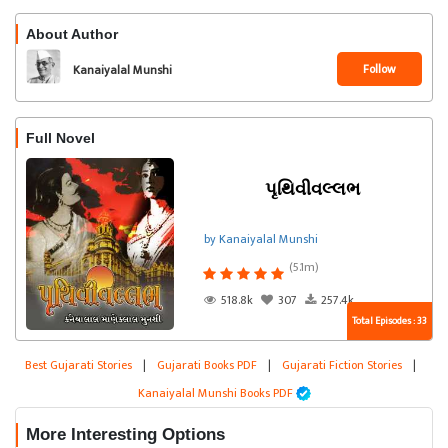
About Author
Follow
Kanaiyalal Munshi
Full Novel
પૃથિવીવલ્લભ
by Kanaiyalal Munshi
(5.1m)
518.8k
307
257.4k
Total Episodes : 33
Best Gujarati Stories
|
Gujarati Books PDF
|
Gujarati Fiction Stories
|
Kanaiyalal Munshi Books PDF
More Interesting Options