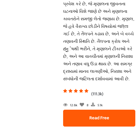
પ્રવેશ કરે છે, જે મૃણાલના જીવનના
ઘટનાઓ વિશે જાણે છે અને મૃણાલના
કાવતરોને સમજી લેતો જણાય છે. મૃણાલ,
જે હવે વૈરાગ્ય છોડીને વિષયોમાં જড়িয়ে
ગઈ છે, તે તૈલપને કઢાય છે, અને બે વચ્ચે
તણાવની સ્થિતિ છે. તૈલપના ક્રોધ અને
ద్వેષથી ભરીને, તે મૃણાલને ટીકાઓ કરે
છે, અને આ વાતચીતમાં મૃણાલની નિરાશા
અને તણાવ વધુ ઉંડા થાય છે. આ સમગ્ર
દ્રશ્યમાં માનવ લાગણીઓ, નિરાશા અને
સંબંધોની જટિલતા દર્શાવવામાં આવી છે.
(111.3k)
12.6k
8
5.1k
Read Free