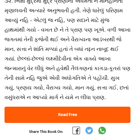
૩૨. ભિક્ષા ક્ષુદ્રમાં ક્ષુદ્ર પ્રાણીની અધમતા ને માનહીનતા
મૃણાલવતી અત્યારે અનુભવતી હતી. તેણે ધારેલું પરિણામ
આવ્યું નહિ - એટલું જ નહિ, પણ સદાને માટે મુંજ
હાથમાંથી ગયો - વખત છે ને તે પ્રાણ પણ ખૂએ. વળી આખા
જગતમાં તેની ફજેતી થઈ અને વૈરાગ્યના આડંબરથી જે
માન, સત્તા ને શાંતિ મળ્યાં હતાં તે બધાં તદ્દન નાબૂદ થઈ
ગયાં. છેલ્લાં-છેલ્લાં લક્ષ્મીદેવીના એક વાક્યે આખા
જન્મારાનું વેર લીધું અને હવેથી તૈલંગણનાં કાગડા-કૂતરાં પણ
તેની સામે નહિ જુએ એવી અધોગતિએ તે પહોંચી. સુખ
ગયું, પ્રણય ગયો, વૈરાગ્ય ગયો, માન ગયું, સત્તા ગઈ, છતાં
વસુંધરાએ ન આપ્યો માર્ગ ને યમે ન લીધા પ્રાણ.
Read Free
Share This Book On: