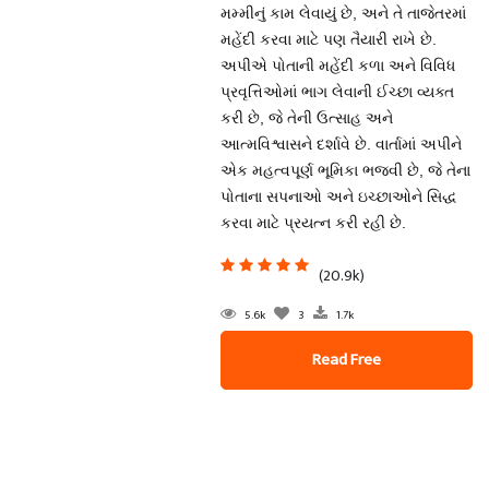
મમ્મીનું કામ લેવાયું છે, અને તે તાજેતરમાં
મહેંદી કરવા માટે પણ તૈયારી રાખે છે.
અપીએ પોતાની મહેંદી કળા અને વિવિધ
પ્રવૃત્તિઓમાં ભાગ લેવાની ઈચ્છા વ્યક્ત
કરી છે, જે તેની ઉત્સાહ અને
આત્મવિશ્વાસને દર્શાવે છે. વાર્તામાં અપીને
એક મહત્વપૂર્ણ ભૂમિકા ભજવી છે, જે તેના
પોતાના સપનાઓ અને ઇચ્છાઓને સિદ્ધ
કરવા માટે પ્રયત્ન કરી રહી છે.
(20.9k)
5.6k
3
1.7k
Read Free