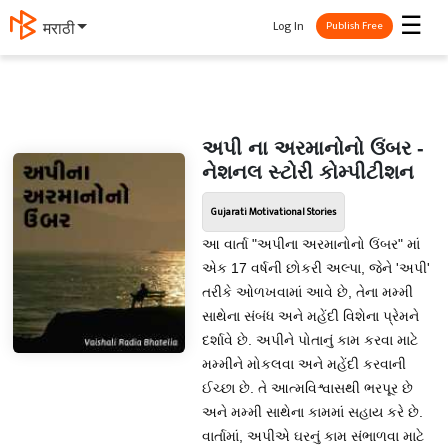
☰
Log In
मराठी
Publish Free
અપી ના અરમાનોનો ઉંબર -
નેશનલ સ્ટોરી કોમ્પીટીશન
Gujarati Motivational Stories
આ વાર્તા "અપીના અરમાનોનો ઉંબર" માં
એક 17 વર્ષની છોકરી અલ્પા, જેને 'અપી'
તરીકે ઓળખવામાં આવે છે, તેના મમ્મી
સાથેના સંબંધ અને મહેંદી વિશેના પ્રેમને
દર્શાવે છે. અપીને પોતાનું કામ કરવા માટે
મમ્મીને મોકલવા અને મહેંદી કરવાની
ઈચ્છા છે. તે આત્મવિશ્વાસથી ભરપૂર છે
અને મમ્મી સાથેના કામમાં સહાય કરે છે.
વાર્તામાં, અપીએ ઘરનું કામ સંભાળવા માટે