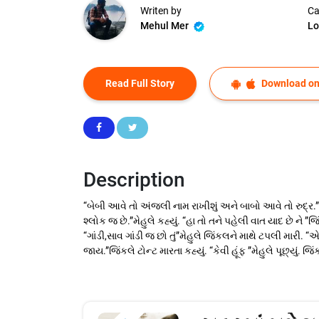
Writen by
Ca
Mehul Mer
Lo
Read Full Story
Download on
Description
“બેબી આવે તો અંજલી નામ રાખીશું અને બાબો આવે તો રુદ્ર.”
શ્લોક જ છે.”મેહુલે કહ્યું. “હા તો તને પહેલી વાત યાદ છે ને 
“ગાંડી,સાવ ગાંડી જ છો તું”મેહુલે જિંકલને માથે ટપલી મારી. 
જાય.”જિંકલે ટોન્ટ મારતા કહ્યું. “કેવી હૂંફ ”મેહુલે પૂછ્યું