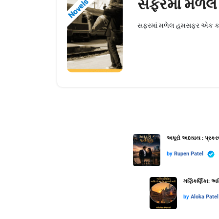
સફરમાં મળે
Novels
સફરમાં મળેલ હમસફર એક કાલ્પન
અધૂરો અધ્યાય : પ્રકર
by
Rupen Patel
મણિકર્ણિકા: અગ્
by
Aloka Patel