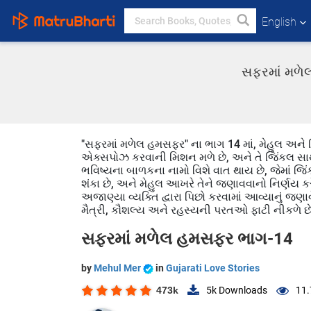
English
સફરમાં મળેલ
"સફરમાં મળેલ હમસફર" ના ભાગ 14 માં, મેહુલ અને જ
એક્સપોઝ કરવાની મિશન મળે છે, અને તે જિંકલ સાથે ર
ભવિષ્યના બાળકના નામો વિશે વાત થાય છે, જેમાં જિ
શંકા છે, અને મેહુલ આખરે તેને જણાવવાનો નિર્ણય કરે છ
અજાણ્યા વ્યક્તિ દ્વારા પિછો કરવામાં આવ્યાનું જણાવે
મૈત્રી, કૌશલ્ય અને રહસ્યની પરતઓ ફાટી નીકળે છે
સફરમાં મળેલ હમસફર ભાગ-14
by
Mehul Mer
in
Gujarati Love Stories
473k
5k
Downloads
11.