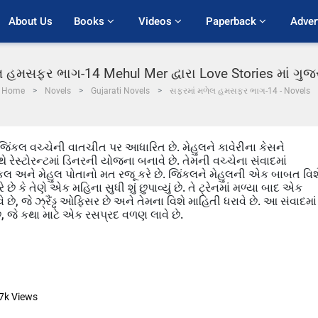
About Us
Books 
Videos 
Paperback 
Adver
 હમસફર ભાગ-14 Mehul Mer દ્વારા Love Stories માં ગુ
Home
Novels
Gujarati Novels
સફરમાં મળેલ હમસફર ભાગ-14 - Novels
િંકલ વચ્ચેની વાતચીત પર આધારિત છે. મેહુલને કાવેરીના કેસને
ેસ્ટોરન્ટમાં ડિનરની યોજના બનાવે છે. તેમની વચ્ચેના સંવાદમાં
ંકલ અને મેહુલ પોતાનો મત રજૂ કરે છે. જિંકલને મેહુલની એક બાબત વિશ
ે કે તેણે એક મહિના સુધી શું છુપાવ્યું છે. તે ટ્રેનમાં મળ્યા બાદ એક
 છે, જે ઝ્રૈંડ્ઢ ઓફિસર છે અને તેમના વિશે માહિતી ધરાવે છે. આ સંવાદમાં
, જે કથા માટે એક રસપ્રદ વળણ લાવે છે.
7k
Views