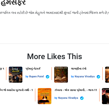
લ હમસફર
િક લવ સ્ટોરી છે જેમ મેહુલને અમદાવાદથી મુંબઈ જતી ટ્રેનમાં જિંક્લ મળે છે,બંને
More Likes This
ણ ૧
પ્રેમનું નેટવર્ક
લાગણીના રંગો
by
Rupen Patel
by
Nayana Viradiya
નિ જે ક્યારેય બુઝાતો નથી - 1
ઝંખના - એક સાચા પ્રેમની.. - ભાગ-11
by
Nayana Viradiya