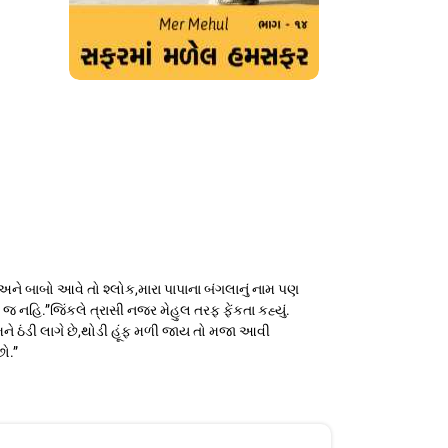
અને બાબો આવે તો શ્લોક,મારા પાપાના બંગલાનું નામ પણ
શે જ નહિ.”જિંકલે ત્રાસી નજર મેહુલ તરફ ફેંકતા કહ્યું.
 “મને ઠંડી લાગે છે,થોડી હૂંફ મળી જાય તો મજા આવી
છો.”