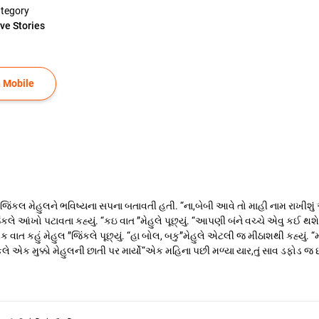
tegory
ve Stories
 Mobile
જિંકલ મેહુલને ભવિષ્યના સપના બતાવતી હતી. “ના,બેબી આવે તો માહી નામ રાખીશું 
”જિંકલે આંખો પટાવતા કહ્યું. “કઇ વાત ”મેહુલે પૂછ્યું. “આપણી બંને વચ્ચે એવુ કઈ થ
“એક વાત કહું મેહુલ ”જિંકલે પૂછ્યું. “હા બોલ, બકુ”મેહુલે એટલી જ મીઠાશથી કહ્યું.
. જિંકલે એક મુક્કો મેહુલની છાતી પર માર્યો“એક મહિના પછી મળ્યા યાર,તું સાવ ડફોડ જ 