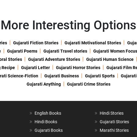
More Interesting Options
ries
Gujarati Fiction Stories
Gujarati Motivational Stories
Gujar
e
Gujarati Poems
Gujarati Travel stories
Gujarati Women Focu
oral Stories
Gujarati Adventure Stories
Gujarati Human Science
g Recipe
Gujarati Letter
Gujarati Horror Stories
Gujarati Film R
rati Science-Fiction
Gujarati Business
Gujarati Sports
Gujarati
Gujarati Anything
Gujarati Crime Stories
English Books
Hindi Stories
Hindi Books
Gujarati Stories
Gujarati Books
Marathi Stories