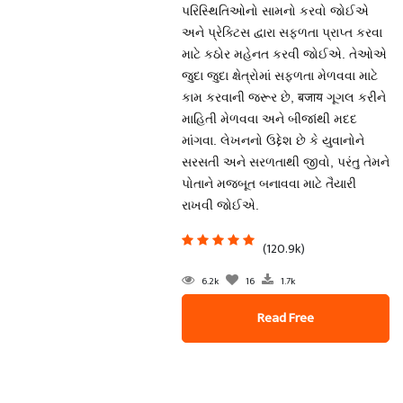
પરિસ્થિતિઓનો સામનો કરવો જોઈએ
અને પ્રેક્ટિસ દ્વારા સફળતા પ્રાપ્ત કરવા
માટે કઠોર મહેનત કરવી જોઈએ. તેઓએ
જુદા જુદા ક્ષેત્રોમાં સફળતા મેળવવા માટે
કામ કરવાની જરૂર છે, बजाय ગૂગલ કરીને
માહિતી મેળવવા અને બીજાંથી મદદ
માંગવા. લેખનનો ઉદ્દેશ છે કે યુવાનોને
સરસતી અને સરળતાથી જીવો, પરંતુ તેમને
પોતાને મજબૂત બનાવવા માટે તૈયારી
રાખવી જોઈએ.
(120.9k)
6.2k
16
1.7k
Read Free