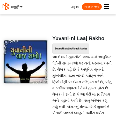
☰
Log In
मराठी
Publish Free
Yuvani-ni Laaj Rakho
Gujarati Motivational Stories
આ લેખમાં યુવાનીની લાજ અને આધુનિક
પેઢીની સમસ્યાઓ પર ચર્ચા કરવામાં આવી
છે. લેખક કહે છે કે આધુનિક યુવાનો
મુશ્કેલીમાં પડતા સમયે ક્વોટ્સ અને
ફિલોસોફી પર ધ્યાન કેન્દ્રિત કરે છે, પરંતુ
વાસ્તવિક જીવનમાં તેઓ હારતા હોય છે.
લેખકનો દાવો છે કે આ પેઢી માત્ર વિભાગ
અને બહાનો આપે છે, પરંતુ ખરેખર કશું
કર્યું નથી. લેખકનું મંતવ્ય છે કે યુવાનોને
પોતાની લાજને બાજુમાં રાખીને કઠિન