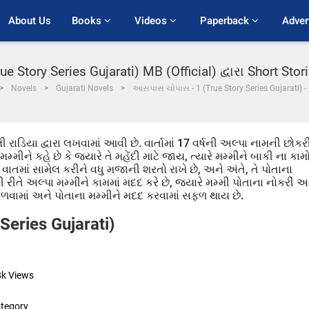
About Us
Books 
Videos 
Paperback 
Adver
 Story Series Gujarati) MB (Official) દ્વારા Short Stor
Novels
Gujarati Novels
આસપાસ ચોપાસ - 1 (True Story Series Gujarati) -
 રાડિયા દ્વારા લખવામાં આવી છે. વાર્તામાં 17 વર્ષની અલ્પા નામની છોકર
્મીને કહે છે કે જ્યારે તે મહેંદી માટે જાય, ત્યારે મમ્મીને બાકી ના કામ
ને વાતમાં સામેલ કરીને વધુ મજાની શરતો રાખે છે, અને અંતે, તે પોતાના
 કેવી રીતે અલ્પા મમ્મીને કામમાં મદદ કરે છે, જ્યારે મમ્મી પોતાના નોકરી અ
ભાળવામાં અને પોતાના મમ્મીને મદદ કરવામાં સફળ થાય છે.
eries Gujarati)
8k
Views
tegory