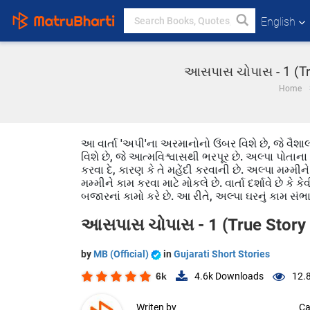
English
આસપાસ ચોપાસ - 1 (True
Home
આ વાર્તા 'અપી'ના અરમાનોનો ઉંબર વિશે છે, જે વૈશાલી
વિશે છે, જે આત્મવિશ્વાસથી ભરપૂર છે. અલ્પા પોતાના મમ
કરવા દે, કારણ કે તે મહેંદી કરવાની છે. અલ્પા મમ્મી
મમ્મીને કામ કરવા માટે મોકલે છે. વાર્તા દર્શાવે છે કે
બજારનાં કામો કરે છે. આ રીતે, અલ્પા ઘરનું કામ સં
આસપાસ ચોપાસ - 1 (True Story S
by
MB (Official)
in
Gujarati Short Stories
6k
4.6k
Downloads
12.
Writen by
Ca