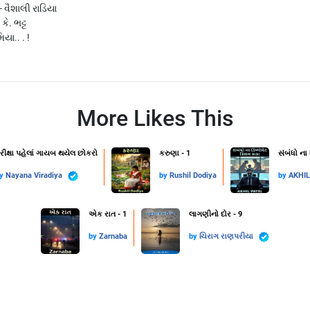
 વૈશાલી રાડિયા
કે. ભટ્ટ
યા.. . !
More Likes This
રીક્ષા પહેલાં ગાયબ થયેલ છોકરો
કરુણા - 1
સંબંધો ના
by
Nayana Viradiya
by
Rushil Dodiya
by
AKHI
એક રાત - 1
લાગણીનો દોર - 9
by
Zarnaba
by
ચિરાગ રાણપરીયા