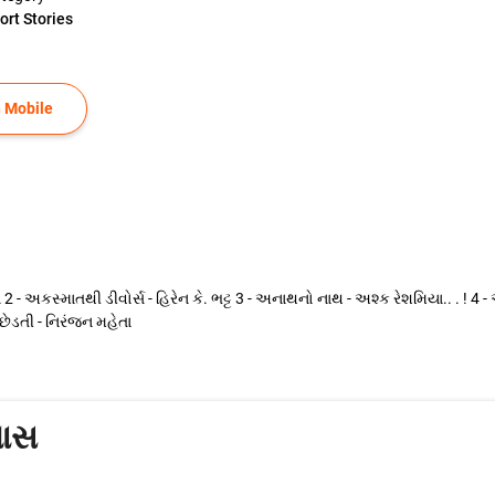
ort Stories
 Mobile
2 - અકસ્માતથી ડીવોર્સ - હિરેન કે. ભટ્ટ 3 - અનાથનો નાથ - અશ્ક રેશમિયા.. . 
છેડતી - નિરંજન મહેતા
ાસ