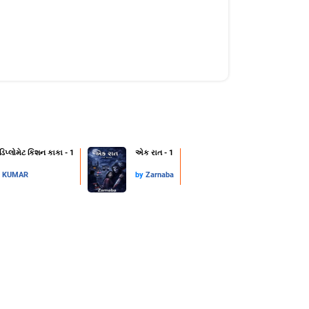
 ડિપ્લોમેટ કિશન કાકા - 1
એક રાત - 1
L KUMAR
by
Zarnaba