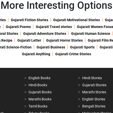
More Interesting Options
ries
Gujarati Fiction Stories
Gujarati Motivational Stories
Gujar
e
Gujarati Poems
Gujarati Travel stories
Gujarati Women Focu
oral Stories
Gujarati Adventure Stories
Gujarati Human Science
g Recipe
Gujarati Letter
Gujarati Horror Stories
Gujarati Film R
rati Science-Fiction
Gujarati Business
Gujarati Sports
Gujarati
Gujarati Anything
Gujarati Crime Stories
English Books
Hindi Stories
Hindi Books
Gujarati Stories
Gujarati Books
Marathi Stories
Marathi Books
English Stories
Tamil Books
Bengali Stories