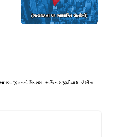
! 4 - આપણા જીવનનો શિવરામ - અશ્વિન મજીઠીયા 5 - ઉછીના