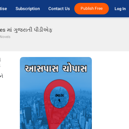
tise
Subscription
Contact Us
Publish Free
Log In 
ies માં ગુજરાતી પીડીએફ
 Novels
ી
ો
ને