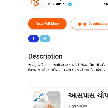
MB (Official)
Sh
Read Full Story
Download on
Description
અનુક્રમણિકા 1 - ‘અપી’ના અરમાનોનો ઉંબર - વૈશાલી રાડિયા 
ઉજાગરા - જેકબ ડેવિસ 6 - કસમ લેન્સ ની : અમીતા પટેલ 7 - 
આસપાસ ચોપ
Novels
અનુક્રમણિકા