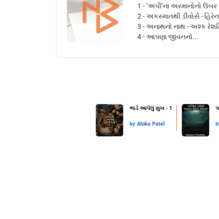
1 - ‘અપી’ના અરમાનોનો ઉંબર -
2 - અકસ્માતથી ડીવોર્સ - હિરેન 
3 - અનાથનો નાથ - અશ્ક રેશમિ
4 - આપણા જીવનનો...
ભાડે આપેલું સુખ - 1
પ
by
Aloka Patel