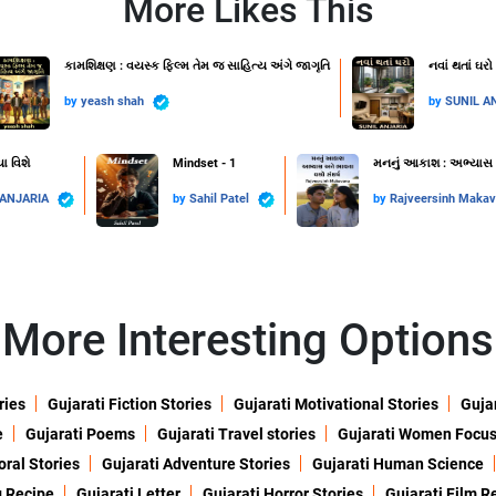
More Likes This
કામશિક્ષણ : વયસ્ક ફિલ્મ તેમ જ સાહિત્ય અંગે જાગૃતિ
નવાં થતાં ઘરો
by
yeash shah
by
SUNIL A
ા વિશે
Mindset - 1
મનનું આકાશ : અભ્યાસ અન
 ANJARIA
by
Sahil Patel
by
Rajveersinh Maka
More Interesting Options
ries
Gujarati Fiction Stories
Gujarati Motivational Stories
Gujar
e
Gujarati Poems
Gujarati Travel stories
Gujarati Women Focu
oral Stories
Gujarati Adventure Stories
Gujarati Human Science
g Recipe
Gujarati Letter
Gujarati Horror Stories
Gujarati Film R