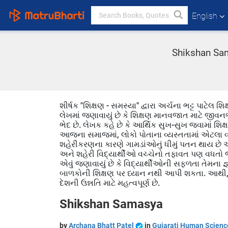
English
Shikshan Sam
શીર્ષક "શિક્ષણ - સમસ્યા" દ્વારા અર્ચના ભટ્ટ પાટે
લેખમાં જણાવાયું છે કે શિક્ષણ માનવજાત માટે જીવનભરન
ભેદ છે. લેખક કહે છે કે આર્થિક સુખ-સુખ જવામાં શ
આજના સમાજમાં, લોકો પોતાના વ્યસ્તતામાં એટલા વ્
શહેરીકરણના કારણે ગામડાંઓનું ધીમું પતન થાય છે અને
અને શહેરી વિદ્યાર્થીઓ વચ્ચેનો તફાવત પણ વધતો જા
એવું જણાવાયું છે કે વિદ્યાર્થીઓની સફળતા તેમના જ્
બાળકોની શિક્ષણ પર ધ્યાન નથી આપી શકતા. આથી, 
દેશની ઉન્નતિ માટે મહત્વપૂર્ણ છે.
Shikshan Samasya
by
Archana Bhatt Patel
in
Gujarati Human Scienc