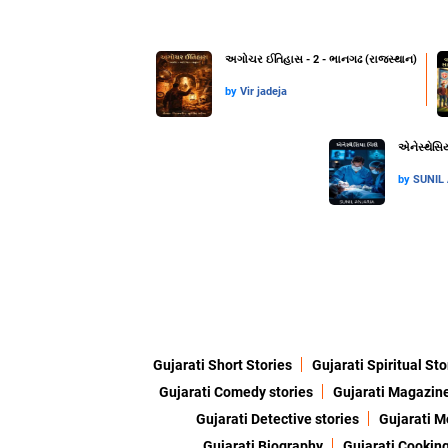
અગોચર ઈતિહાસ - 2 - ભાનગઢ (રાજસ્થાન)
by
Vir jadeja
એનેસ્થેસિય
by
SUNIL
Gujarati Short Stories
Gujarati Spiritual Sto
Gujarati Comedy stories
Gujarati Magazin
Gujarati Detective stories
Gujarati M
Gujarati Biography
Gujarati Cookin