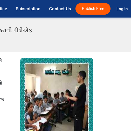
tise
Subscription
Contact Us
Publish Free
Log In 
ુજરાતી પીડીએફ
ે.
ીઓ
 જ