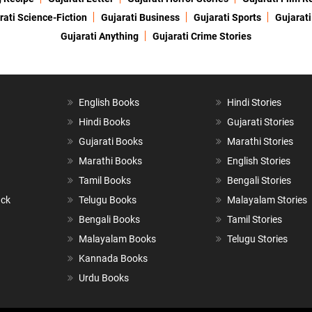
rati Science-Fiction
Gujarati Business
Gujarati Sports
Gujarati
Gujarati Anything
Gujarati Crime Stories
English Books
Hindi Stories
Hindi Books
Gujarati Stories
Gujarati Books
Marathi Stories
Marathi Books
English Stories
Tamil Books
Bengali Stories
ack
Telugu Books
Malayalam Stories
Bengali Books
Tamil Stories
Malayalam Books
Telugu Stories
Kannada Books
Urdu Books