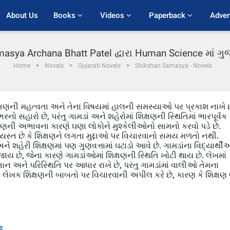
About Us
Books 
Videos 
Paperback 
Adver
asya Archana Bhatt Patel દ્વારા Human Science માં ગ
Home
Novels
Gujarati Novels
Shikshan Samasya - Novels
લ શિક્ષણની મહત્વતા અને તેના વિષયમાં હાલની સમસ્યાઓ પર પ્રકાશ નાખે છ
ો સહારો છે, પરંતુ ગામડાં અને શહેરોમાં શિક્ષણની સ્થિતિમાં ભારપૂર્વક
િક્ષણની અભાવના કારણે ઘણા લોકોને મુશ્કેલીઓનો સામનો કરવો પડે છે.
યસ્ત છે કે શિક્ષણને લગતા મુદ્દાઓ પર વિચારવાનો સમય મળતો નથી.
 શહેરી શિક્ષણમાં પણ ગુણવત્તામાં ઘટાડો આવે છે. ગામડાંના વિદ્યાર્થ
ય છે, જેના કારણે ગામડાંઓમાં શિક્ષણની સ્થિતિ ખોટી થાય છે. લેખમાં
ઞાન અને પરિસ્થિતિ પર આધાર રાખે છે, પરંતુ ગામડાંમાં વાલીઓ તેમના
લેખક શિક્ષણની બાબતો પર વિચારવાની અપીલ કરે છે, કારણ કે શિક્ષણ
e