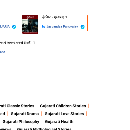
ફેઈલર - પ્રકરણ 1
NJARIA
by
Jaypandya Pandyajay
ે ભાવના વચ્ચે સંઘર્ષ - 1
vana
ati Classic Stories
Gujarati Children Stories
sed
Gujarati Drama
Gujarati Love Stories
Gujarati Philosophy
Gujarati Health
eviews
Gujarati Mythological Stories