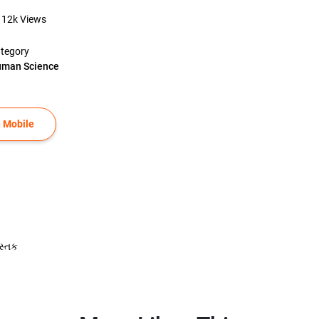
12k
Views
tegory
man Science
 Mobile
ુસ્તક