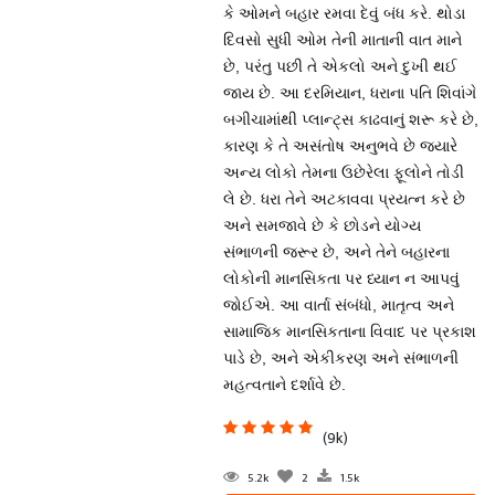
કે ઓમને બહાર રમવા દેવું બંધ કરે. થોડા
દિવસો સુધી ઓમ તેની માતાની વાત માને
છે, પરંતુ પછી તે એકલો અને દુખી થઈ
જાય છે. આ દરમિયાન, ધરાના પતિ શિવાંગે
બગીચામાંથી પ્લાન્ટ્સ કાઢવાનું શરૂ કરે છે,
કારણ કે તે અસંતોષ અનુભવે છે જ્યારે
અન્ય લોકો તેમના ઉછેરેલા ફૂલોને તોડી
લે છે. ધરા તેને અટકાવવા પ્રયત્ન કરે છે
અને સમજાવે છે કે છોડને યોગ્ય
સંભાળની જરૂર છે, અને તેને બહારના
લોકોની માનસિકતા પર ધ્યાન ન આપવું
જોઈએ. આ વાર્તા સંબંધો, માતૃત્વ અને
સામાજિક માનસિકતાના વિવાદ પર પ્રકાશ
પાડે છે, અને એકીકરણ અને સંભાળની
મહત્વતાને દર્શાવે છે.
(9k)
5.2k
2
1.5k