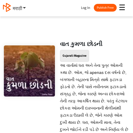
☰
Log In
मराठी
Publish Free
વાત કુમળા છોડની
Gujarati Magazine
આ વાર્તામાં ધરા અને તેના પુત્ર ઓમની
કથા છે. ઓમ, જે apenas દસ વર્ષનો છે,
બંગલાની બહારના મિત્રો સાથે ફટાકડા
ફોડતો છે. તેની પાસે નવીનતમ ફટાકડાનો
સંગ્રહ છે, જેના કારણે અન્ય છોકરાઓ
તેની તરફ આકર્ષિત થાય છે. પરંતુ કેટલાક
છોકરા ઓમની દારુખાનાની થેલીમાંથી
ફટાકડા ઉઠાવી લે છે, જેને કારણે ઓમ
દુખી થાય છે. ધરા, ઓમની માતા, તેના
દુખને જોઈને રડી પડે છે અને નિર્ણય લે છે