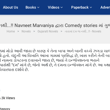
About Us
Books 
Videos 
Paperback 
Adver
નથી...!! Navneet Marvaniya દ્વારા Comedy stories માં 
Home
Novels
Gujarati Novels
તારામાં દમ જ નથી...!! - Novels
ાળમાં મોડો આવી જાય છે કારણ કે તેના બાપા અને બાની વચ્ચે ઝગડા ચા
 હતો. ચંદુની આ વિખાતિ આખા ગામમાં પ્રસિદ્ધ છે, ખાસ કરીને તેની બા
ઠી નામના ડોક્ટરના દવાખાને જાય છે, જ્યાં તે ઇન્જેક્શનના ભયને
સેથી "દમ" માંગે છે, જેનો અર્થ છે, તે દમના ઇન્જેક્શન માંગે છે. આ કથ
રધારા દર્શાવે છે.
s
6.3k
Views
tegory