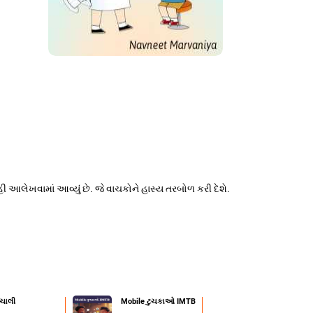
ી આલેખવામાં આવ્યું છે. જે વાચકોને હાસ્ય તરબોળ કરી દેશે.
ાચાલી
Mobile ટુચકાઓ IMTB