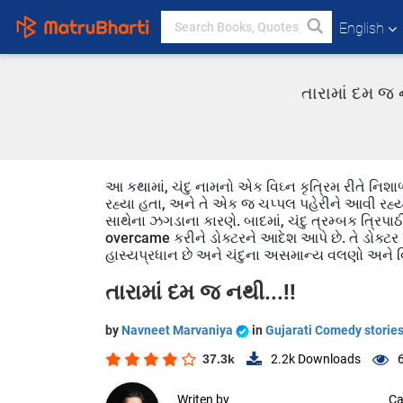
English
તારામાં દમ જ 
આ કથામાં, ચંદુ નામનો એક વિઘ્ન કૃત્રિમ રીતે નિશ
રહ્યા હતા, અને તે એક જ ચપ્પલ પહેરીને આવી રહ્યો
સાથેના ઝગડાના કારણે. બાદમાં, ચંદુ ત્રમ્બક ત્રિપા
overcame કરીને ડોક્ટરને આદેશ આપે છે. તે ડોક્ટર પા
હાસ્યપ્રધાન છે અને ચંદુના અસમાન્ય વલણો અને વિચા
તારામાં દમ જ નથી...!!
by
Navneet Marvaniya
in
Gujarati Comedy storie
37.3k
2.2k
Downloads
Writen by
Ca