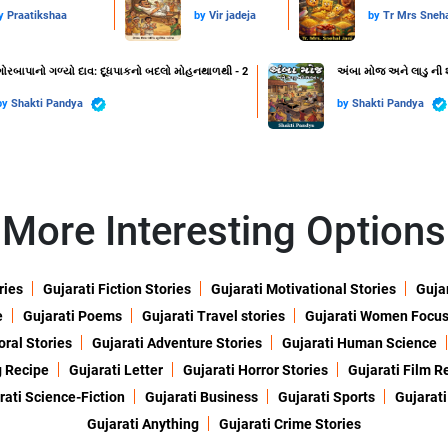
y
Praatikshaa
by
Vir jadeja
by
Tr Mrs Sneha
ગોરબાપાનો ગળ્યો દાવ: દૂધપાકનો બદલો મોહનથાળથી - 2
અંબા મોજ અને લાડુ ની 
by
Shakti Pandya
by
Shakti Pandya
More Interesting Options
ries
Gujarati Fiction Stories
Gujarati Motivational Stories
Gujar
e
Gujarati Poems
Gujarati Travel stories
Gujarati Women Focu
oral Stories
Gujarati Adventure Stories
Gujarati Human Science
g Recipe
Gujarati Letter
Gujarati Horror Stories
Gujarati Film R
rati Science-Fiction
Gujarati Business
Gujarati Sports
Gujarati
Gujarati Anything
Gujarati Crime Stories