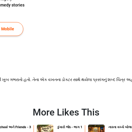
medy stories
 Mobile
ી ખુબ ગભરાતો હતો. તેના એક વખતના ડોક્ટર સાથે થયેલા પ્રસંગનું શબ્દ ચિત્ર અહ
More Likes This
chool અને Friends - 3
કુંવારો જેઠ - ભાગ 1
નાસ્તા વચ્ચે બોલ