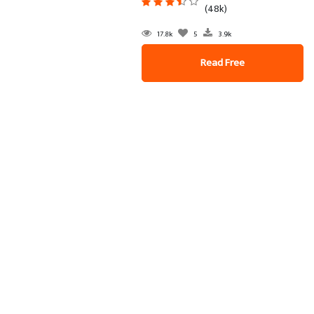
(48k)
17.8k
5
3.9k
Read Free