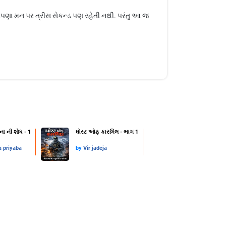
ણા મન પર ત્રીસ સેકન્ડ પણ રહેતી નથી. પરંતુ આ જ
ના ની શોધ - 1
ઘોસ્ટ ઓફ કારગિલ - ભાગ 1
a priyaba
by
Vir jadeja