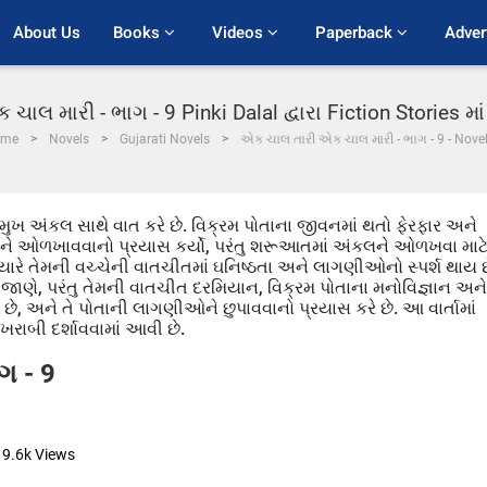
About Us
Books 
Videos 
Paperback 
Adver
ાલ મારી - ભાગ - 9 Pinki Dalal દ્વારા Fiction Stories મ
me
Novels
Gujarati Novels
એક ચાલ તારી એક ચાલ મારી - ભાગ - 9 - Nove
દેશમુખ અંકલ સાથે વાત કરે છે. વિક્રમ પોતાના જીવનમાં થતો ફેરફાર અને
લને ઓળખાવવાનો પ્રયાસ કર્યો, પરંતુ શરૂઆતમાં અંકલને ઓળખવા માટ
ત્યારે તેમની વચ્ચેની વાતચીતમાં ઘનિષ્ઠતા અને લાગણીઓનો સ્પર્શ થાય છ
ન જાણે, પરંતુ તેમની વાતચીત દરમિયાન, વિક્રમ પોતાના મનોવિજ્ઞાન અને
 છે, અને તે પોતાની લાગણીઓને છુપાવવાનો પ્રયાસ કરે છે. આ વાર્તામાં
બી દર્શાવવામાં આવી છે.
ગ - 9
9.6k
Views