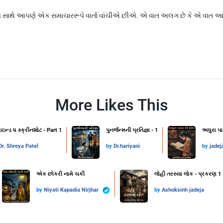
 સાથે આપણે એક સમાચારરૂપે વાર્તા વાંચીએ છીએ. એ વાત અલગ છે કે એ વાત આપ
More Likes This
ાઇન્ડ ધ સ્ક્રીનશોટ - Part 1
પુનર્જન્મની પ્રતિજ્ઞા - 1
અધુરા પા
Dr. Shreya Patel
by
Dr.hariyani
by
jadej
એક છોકરી નામે ચકી
લોહી તરસ્યા લોક - પ્રકરણ 1
by
Niyati Kapadia Nirjhar
by
Ashoksinh jadeja