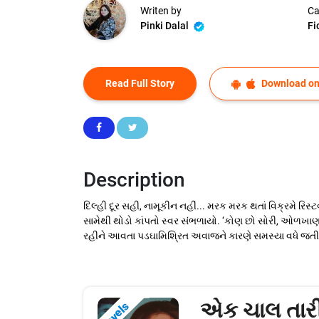
Writen by
Ca
Pinki Dalal
Fi
Read Full Story
Download on
Description
દિલ્હી દૂર સહી, નામૂકીન નહીં... મરક મરક થતાં વિક્રમે રિસ
સામેથી થોડો કાંપતો સ્વર સંભળાયો. ‘કોણ છો સોરી, ઓળખાણ
રહીને આવતા પડઘામિશ્રિત અવાજને કારણે સમસ્યા વધે જતી
એક ચાલ તાર
Novels