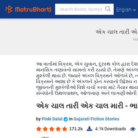
English
એક ચાલ તારી એક ચ
Ho
આ વાર્તામાં વિક્રમ, એક યુવાન, દૂરસ્થ કોલ દ્વારા 
માનસિક તણાવનો સામનો કરી રહ્યો છે. તેમણે અંક
મુશ્કેલી થાય છે. જ્યારે અંકલ વિક્રમને ઓળખે છે, 
વિક્રમને આશા છે કે અંકલને ફોન કરવાનો ઉદ્દેશ્ય 
જીવનની મુશ્કેલીઓ વિશે ચર્ચા કરવા માટે તૈયાર થાય
સંબંધોની ઉથલપાથલ, ઓળખાણ અને લાગણીઓની ખરા
એક ચાલ તારી એક ચાલ મારી - ભા
by
Pinki Dalal
in
Gujarati Fiction Stories
171.2k
4.1k
Downloads