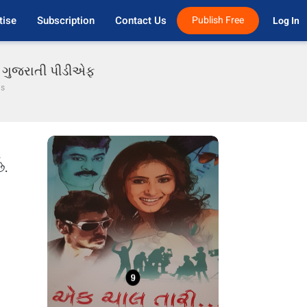
tise
Subscription
Contact Us
Publish Free
Log In 
ાં ગુજરાતી પીડીએફ
ls
ે
ે.