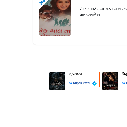
રોજ સવારે ગરમ ગરમ ચાના કપ
વાત જયારે ન...
ભ્રમજાળ
બિહ
by
Rupen Patel
by