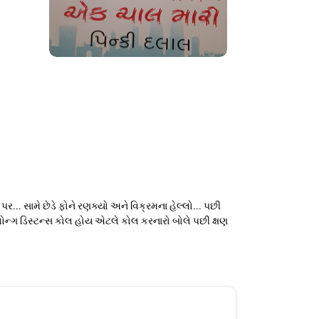
ર... સામે છેડે ફોને રણક્યો અને વિક્રમના હેલ્લો... પછી
ોન્ગ ડિસ્ટન્સ કોલ હોય એટલે કોલ કરનારો બોલે પછી ક્ષણ