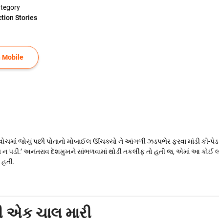
tegory
ction Stories
 Mobile
્ટવોચમાં જોયું પછી પોતાનો મોબાઈલ ઊંચક્યો ને આંગળી ઝડપભેર ફરવા માંડી કી-પેડ પ
 ન પડી.’ અનંતરાવ દેશમુખને સાંભળવામાં થોડી તકલીફ તો હતી જ, એમાં આ કોઈ લ
 હતી.
ી એક ચાલ મારી