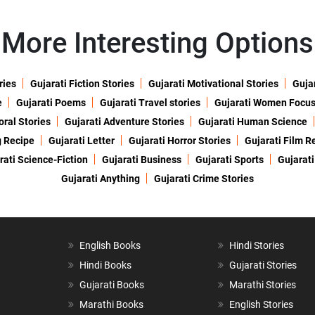
More Interesting Options
ries
Gujarati Fiction Stories
Gujarati Motivational Stories
Gujar
e
Gujarati Poems
Gujarati Travel stories
Gujarati Women Focu
oral Stories
Gujarati Adventure Stories
Gujarati Human Science
g Recipe
Gujarati Letter
Gujarati Horror Stories
Gujarati Film R
rati Science-Fiction
Gujarati Business
Gujarati Sports
Gujarati
Gujarati Anything
Gujarati Crime Stories
English Books
Hindi Stories
Hindi Books
Gujarati Stories
Gujarati Books
Marathi Stories
Marathi Books
English Stories