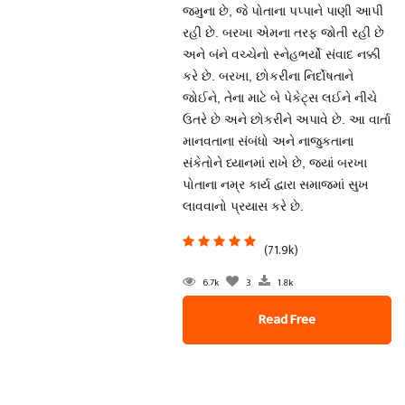
જમુના છે, જે પોતાના પપ્પાને પાણી આપી
રહી છે. બરખા એમના તરફ જોતી રહી છે
અને બંને વચ્ચેનો સ્નેહભર્યો સંવાદ નક્કી
કરે છે. બરખા, છોકરીના નિર્દોષતાને
જોઈને, તેના માટે બે પેકેટ્સ લઈને નીચે
ઉતરે છે અને છોકરીને અપાવે છે. આ વાર્તા
માનવતાના સંબંધો અને નાજુકતાના
સંકેતોને ધ્યાનમાં રાખે છે, જ્યાં બરખા
પોતાના નમ્ર કાર્ય દ્વારા સમાજમાં સુખ
લાવવાનો પ્રયાસ કરે છે.
(71.9k)
6.7k
3
1.8k
Read Free