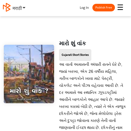
☰
Log In
मराठी
Publish Free
મારો શું વાંક
Gujarati Short Stories
આ વાર્તા અમાસની અંધારી રાતને ઘેરે છે,
જ્યાં બરખા, એક 26 વર્ષીય મહિલા,
ગરીબ બાળકોને ખાવા માટે પેસ્ટ્રી,
ચોકલેટ અને પીઝા વહેચવા આવી છે. તે
દર અમાસે આ સ્થાનિક ઝૂપડપટ્ટીમાં
આવીને બાળકોને આહાર આપે છે. જ્યારે
બરખા કારમાં બેઠી છે, ત્યારે તે એક નાજુક
છોકરીને જોએ છે, જેના મેલોઘેલા ડ્રેસ
અને દુપટ્ટા જોવાના કારણે તેની વાર્તા
જાણવાની ઈચ્છા થાય છે. છોકરીનું નામ