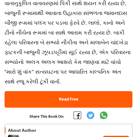
વાતાનુકૂલિત વાતાવરણમાં પિંકી સાથે શયન કરી રહ્યા છે,
બાજુની રૂમામાથી આવાતા ઉહાકારા સાંભળતા જમાનદાસ
બીજી રૂમમાં પલંગ પર પડખા ફેરવે છે. લાલો, કાનો અને
ટીનો નીચેના રૂમમાં બા સાથે આરામ કરી રહ્યા છે. બાકી
રહેલા પરિવારના બે સભ્યો નીકીતા અને માલાબેન ચાંદખેડા
ફાટકની બાજુની ઝૂપડપટ્ટીમાં સૂઈ રહ્યા છે, એક પરિવારના
સભ્યોનો અલગ અલગ આશરો કેમ જાણવા માટે વાંચો
“મારો શું વાંક” સત્યઘટના પર આધારિત કાલ્પનિક અંત
સાથે રજૂ કરેલી ટૂંકી વાર્તા.
Read Free
Share This Book On:
About Author