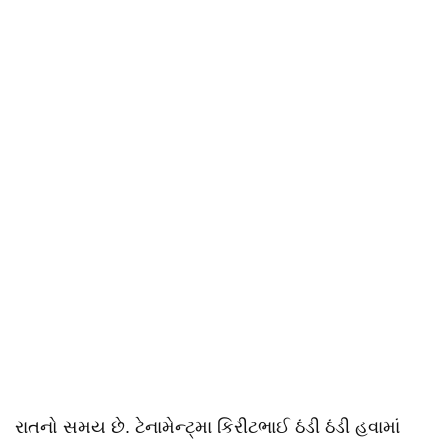
રાતનો સમય છે. ટેનામેન્ટ્મા કિરીટભાઈ ઠંડી ઠંડી હવામાં