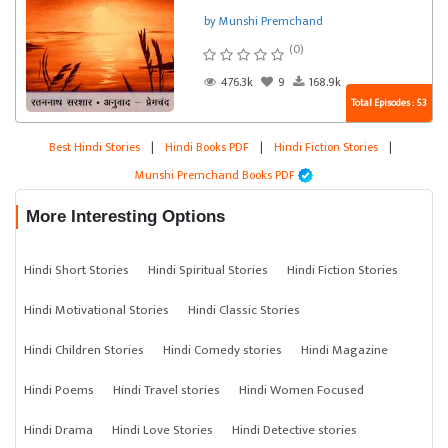
by Munshi Premchand
(0)
476.3k
9
168.9k
Total Episodes : 53
Best Hindi Stories
|
Hindi Books PDF
|
Hindi Fiction Stories
|
Munshi Premchand Books PDF
More Interesting Options
Hindi Short Stories
Hindi Spiritual Stories
Hindi Fiction Stories
Hindi Motivational Stories
Hindi Classic Stories
Hindi Children Stories
Hindi Comedy stories
Hindi Magazine
Hindi Poems
Hindi Travel stories
Hindi Women Focused
Hindi Drama
Hindi Love Stories
Hindi Detective stories