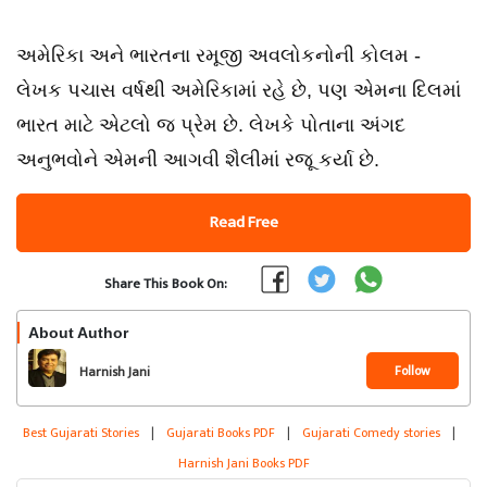
અમેરિકા અને ભારતના રમૂજી અવલોકનોની કોલમ -
લેખક પચાસ વર્ષથી અમેરિકામાં રહે છે, પણ એમના દિલમાં
ભારત માટે એટલો જ પ્રેમ છે. લેખકે પોતાના અંગદ
અનુભવોને એમની આગવી શૈલીમાં રજૂ કર્યા છે.
Read Free
Share This Book On:
About Author
Follow
Harnish Jani
Best Gujarati Stories
|
Gujarati Books PDF
|
Gujarati Comedy stories
|
Harnish Jani Books PDF