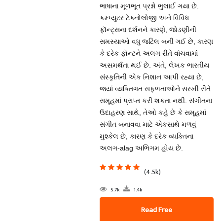
ભાષાના મૂળભૂત પ્રશ્નો ભુલાઈ ગયા છે.
કમ્પ્યુટર ટેક્નોલોજી અને વિવિધ
ફૉન્ટ્સના દર્શનને કારણે, જોડણીની
સમસ્યાઓ વધુ જટિલ બની ગઈ છે, કારણ
કે દરેક ફૉન્ટને અલગ રીતે વાંચવામાં
અસમર્થતા થઈ છે. અંતે, લેખક ભારતીય
સંસ્કૃતિની એક નિશાન આપી રહ્યા છે,
જ્યાં વ્યક્તિગત સફળતાઓને સરખી રીતે
સમૂહમાં પ્રાપ્ત કરી શકતા નથી. સંગીતના
ઉદાહરણ સાથે, તેઓ કહે છે કે સમૂહમાં
સંગીત બનાવવા માટે એકસાથે મળવું
મુશ્કેલ છે, કારણ કે દરેક વ્યક્તિના
અલગ-alag અભિગમ હોય છે.
(4.5k)
5.7k
1.4k
Read Free