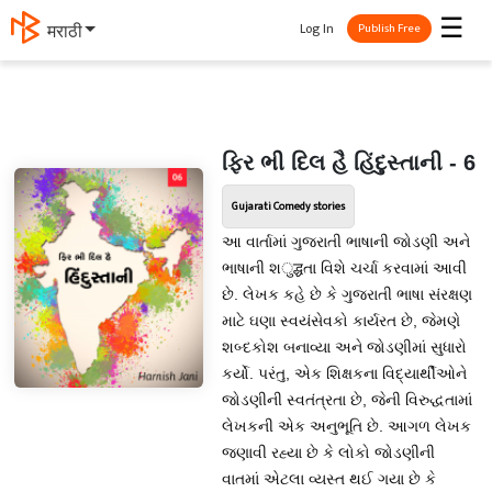
☰
Log In
मराठी
Publish Free
ફિર ભી દિલ હૈ હિંદુસ્તાની - 6
Gujarati Comedy stories
આ વાર્તામાં ગુજરાતી ભાષાની જોડણી અને
ભાષાની શुद्धતા વિશે ચર્ચા કરવામાં આવી
છે. લેખક કહે છે કે ગુજરાતી ભાષા સંરક્ષણ
માટે ઘણા સ્વયંસેવકો કાર્યરત છે, જેમણે
શબ્દકોશ બનાવ્યા અને જોડણીમાં સુધારો
કર્યો. પરંતુ, એક શિક્ષકના વિદ્યાર્થીઓને
જોડણીની સ્વતંત્રતા છે, જેની વિરુદ્ધતામાં
લેખકની એક અનુભૂતિ છે. આગળ લેખક
જણાવી રહ્યા છે કે લોકો જોડણીની
વાતમાં એટલા વ્યસ્ત થઈ ગયા છે કે