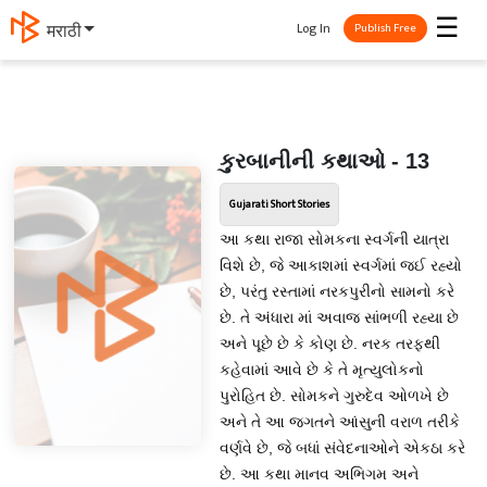
☰
Log In
मराठी
Publish Free
કુરબાનીની કથાઓ - 13
Gujarati Short Stories
આ કથા રાજા સોમકના સ્વર્ગની યાત્રા
વિશે છે, જે આકાશમાં સ્વર્ગમાં જઈ રહ્યો
છે, પરંતુ રસ્તામાં નરકપુરીનો સામનો કરે
છે. તે અંધારા માં અવાજ સાંભળી રહ્યા છે
અને પૂછે છે કે કોણ છે. નરક તરફથી
કહેવામાં આવે છે કે તે મૃત્યુલોકનો
પુરોહિત છે. સોમકને ગુરુદેવ ઓળખે છે
અને તે આ જગતને આંસુની વરાળ તરીકે
વર્ણવે છે, જે બધાં સંવેદનાઓને એકઠા કરે
છે. આ કથા માનવ અભિગમ અને