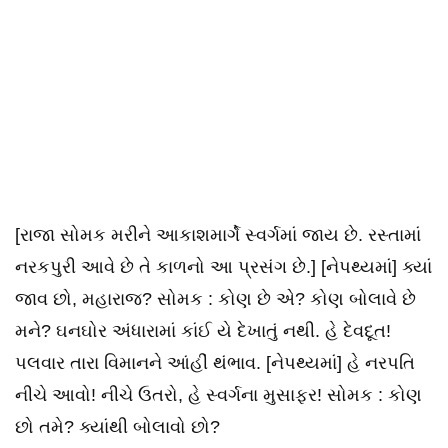
[રાજા સોમક મરીને આકાશમાર્ગે સ્વર્ગમાં જાય છે. રસ્તામાં
નરકપુરી આવે છે તે કાળનો આ પ્રસંગ છે.] [નેપથ્યમાં] ક્યાં
જાવ છો, મહારાજ? સોમક : કોણ છે એ? કોણ બોલાવે છે
મને? ઘનઘોર અંધારામાં કાંઈ યે દેખાતું નથી. હે દેવદૂત!
પલવાર તારા વિમાનને આંહીં થંભાવ. [નેપથ્યમાં] હે નરપતિ
નીચે આવો! નીચે ઉતરો, હે સ્વર્ગના મુસાફર! સોમક : કોણ
છો તમે? ક્યાંથી બોલાવો છો?