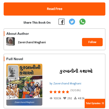
Read Free
Share This Book On:
About Author
Follow
Zaverchand Meghani
Full Novel
કુરબાનીની કથાઓ
by Zaverchand Meghani
(920.8k)
103.5k
292
48.5k
Total Episodes : 13