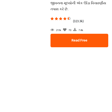
જીવનના મૂલ્યોની એક ઊંડા વિચારણીય
તપાસ કરે છે.
(323.3k)
21.1k
70
7.4k
Read Free