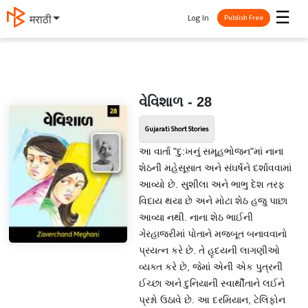
☰
Log In
मराठी
Publish Free
વેવિશાળ - 28
Gujarati Short Stories
આ વાર્તા "દુ:ખનું સમૂહભોજન"માં નાના
શેઠની મહેસૂસાત અને સંઘર્ષને દર્શાવવામાં
આવ્યો છે. સુશીલા અને ભાભુ દેશ તરફ
વિદાય થયા છે અને મોટા શેઠ હજુ પાછા
આવ્યા નથી. નાના શેઠ ભાઈની
ગેરહાજરીમાં પોતાને મજબૂત બનાવવાનો
પ્રયત્ન કરે છે. તે હૃદયની લાગણીઓ
વ્યક્ત કરે છે, જેમાં એની એક પુત્રની
ઈચ્છા અને દુનિયાની સ્વાર્થીતાને લઈને
પ્રશ્નો ઉઠાવે છે. આ દરમિયાન, ટેલિફોન