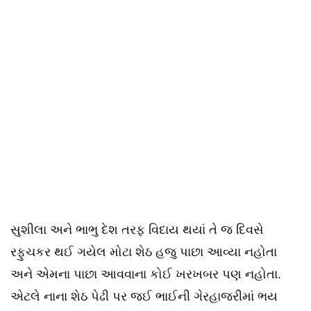
સુશીલા અને ભાભુ દેશ તરફ વિદાય થયાં તે જ દિવસે
રફુચકર થઈ ગયેલ મોટા શેઠ હજુ પાછા આવ્યા નહોતા
અને એમના પાછા આવવાના કોઈ ખરખબર પણ નહોતા.
એટલે નાના શેઠ પેઢી પર જઈ ભાઈની ગેરહાજરીમાં ભય