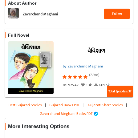
About Author
Follow
Zaverchand Meghani
Full Novel
વેવિશાળ
by Zaverchand Meghani
(7.9m)
925.4k
1.3k
609.5k
Total Episodes : 37
Best Gujarati Stories
|
Gujarati Books PDF
|
Gujarati Short Stories
|
Zaverchand Meghani Books PDF
More Interesting Options