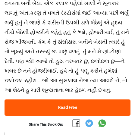
વગરના બની બેઠા. એક કલાક પહેલાં ખાલી ને સૂનકાર
લાગતું અંત:કરણ તે વખતે રેસ્ટોરાંમાં જઈ આવ્યા પછી ભર્યું
ભર્યું હતું ને જાણે કે શરીરની ઉપલી ડાળે બેઠેલું એ હૃદય
નીચે બેઠેલી હોજરીને કહેતું હતું કે ‘જો, હોજરીબાઈ, તું મને
રોજ ખીજવતી, કેમ કે તું ઠાંસોઠાસ બનીને બેસતી ત્યારે હું
તો ભૂખ્યું અને તરસ્યું જ પાછું વળતું. તું મને મે’ણાં-ટોણાં
દેતી. પણ જો! આજે તો હુંય તરબતર છું, છલોછલ છું—ને
ખબર છે તને હોજરીબાઈ, હવે તો હું ઘણું કરીને હમેશાં
છલોછલ રહીશ—જો આ સુખલાલ રોજ ત્યાં આવશે ને, તો
આ શેઠને હું મારી શૂન્યતાના ભાર હેઠળ નહીં દબાવું.
Read Free
Share This Book On: