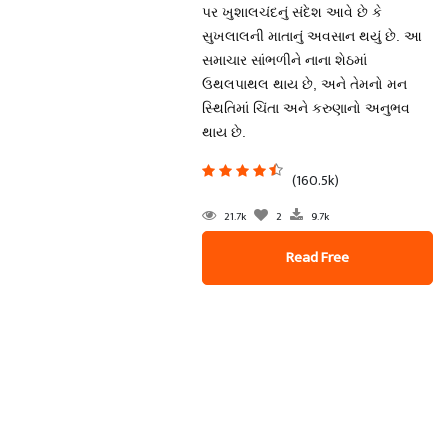
પર ખુશાલચંદનું સંદેશ આવે છે કે
સુખલાલની માતાનું અવસાન થયું છે. આ
સમાચાર સાંભળીને નાના શેઠમાં
ઉથલપાથલ થાય છે, અને તેમનો મન
સ્થિતિમાં ચિંતા અને કરુણાનો અનુભવ
થાય છે.
(160.5k)
21.7k
2
9.7k
Read Free