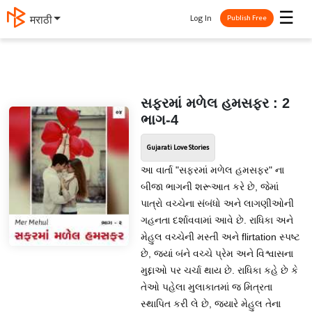
☰
Log In
मराठी
Publish Free
સફરમાં મળેલ હમસફર : 2
ભાગ-4
Gujarati Love Stories
આ વાર્તા "સફરમાં મળેલ હમસફર" ના
બીજા ભાગની શરૂઆત કરે છે, જેમાં
પાત્રો વચ્ચેના સંબંધો અને લાગણીઓની
ગહનતા દર્શાવવામાં આવે છે. રાધિકા અને
મેહુલ વચ્ચેની મસ્તી અને flirtation સ્પષ્ટ
છે, જ્યાં બંને વચ્ચે પ્રેમ અને વિશ્વાસના
મુદ્દાઓ પર ચર્ચા થાય છે. રાધિકા કહે છે કે
તેઓ પહેલા મુલાકાતમાં જ મિત્રતા
સ્થાપિત કરી લે છે, જ્યારે મેહુલ તેના