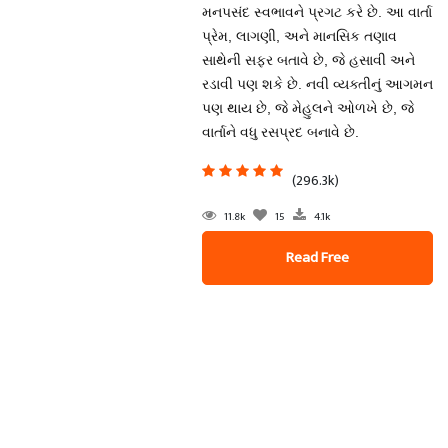
મનપસંદ સ્વભાવને પ્રગટ કરે છે. આ વાર્તા
પ્રેમ, લાગણી, અને માનસિક તણાવ
સાથેની સફર બતાવે છે, જે હસાવી અને
રડાવી પણ શકે છે. નવી વ્યક્તીનું આગમન
પણ થાય છે, જે મેહુલને ઓળખે છે, જે
વાર્તાને વધુ રસપ્રદ બનાવે છે.
(296.3k)
11.8k
15
4.1k
Read Free