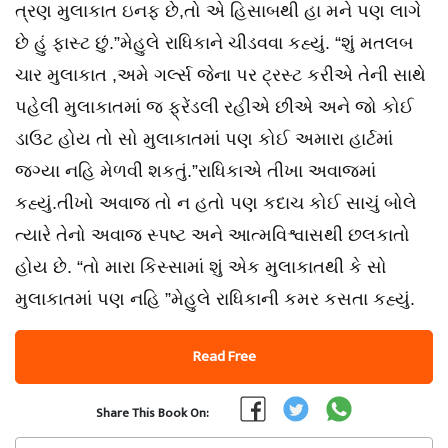
ત્રણ મુલાકાત ઇનફ છે,તો એ હિસાબથી હા મને પણ લાગે
છે હું ફાસ્ટ છું.”મેહુલે રાધિકાને ચીડવવા કહ્યું. “શું મતલબ
ચાર મુલાકાત ,અમે ગર્લ્સ જેના પર ટ્રસ્ટ કરીએ તેની સાથે
પહેલી મુલાકાતમાં જ ફ્રેંડલી રહીએ છીએ અને જો કોઈ
ડાઉટ હોય તો સો મુલાકાતમાં પણ કોઈ અમારા હાર્ટમાં
જગ્યા નહિ મેળવી શકતું.”રાધિકાએ તીખા અવાજમાં
કહ્યું.તીખો અવાજ તો ન હતો પણ કદાચ કોઈ સાચું બોલે
ત્યારે તેનો અવાજ સ્પષ્ટ અને આત્મવિશ્વાસથી છલકાતો
હોય છે. “તો મારા કિસ્સામાં શું એક મુલાકાતથી કે સો
મુલાકાતમાં પણ નહિ ”મેહુલે રાધિકાની કમર કસતા કહ્યું.
Read Free
Share This Book On: