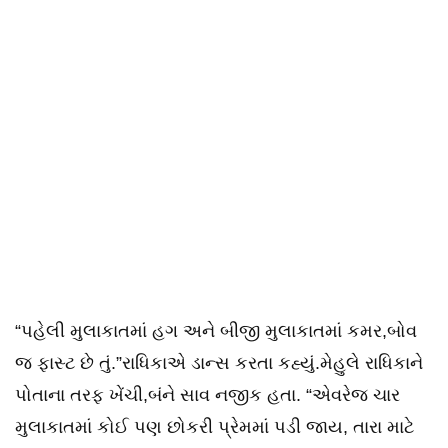
“પહેલી મુલાકાતમાં હગ અને બીજી મુલાકાતમાં કમર,બોવ
જ ફાસ્ટ છે તું.”રાધિકાએ ડાન્સ કરતા કહ્યું.મેહુલે રાધિકાને
પોતાના તરફ ખેંચી,બંને સાવ નજીક હતા. “એવરેજ ચાર
મુલાકાતમાં કોઈ પણ છોકરી પ્રેમમાં પડી જાય, તારા માટે