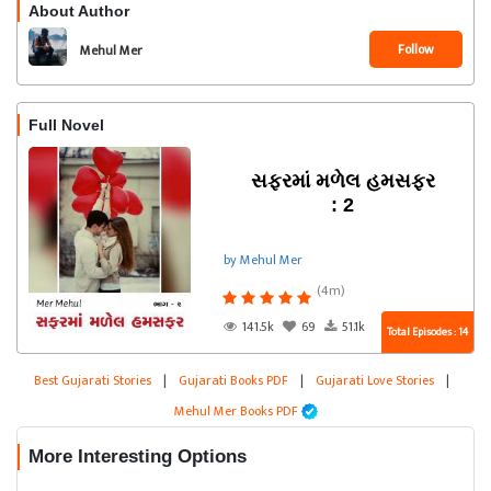
About Author
Follow
Mehul Mer
Full Novel
સફરમાં મળેલ હમસફર
: 2
by Mehul Mer
(4m)
141.5k
69
51.1k
Total Episodes : 14
Best Gujarati Stories
|
Gujarati Books PDF
|
Gujarati Love Stories
|
Mehul Mer Books PDF
More Interesting Options