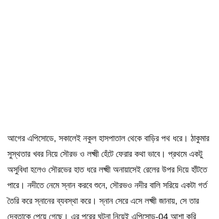
আগের এপিসোডে, সকালেই নকুল হাসপাতাল থেকে বাড়ির পথ ধরে। ঠাকুমার
সুস্থতার খবর নিয়ে সৌরভ ও লক্ষ্মী হেঁটে ফেরার কথা ভাবে। প্রথমে একটু
অসুবিধা হলেও সৌরভের হাত ধরে লক্ষ্মী অনায়াসেই রেলের উপর দিয়ে হাঁটতে
পারে। নদীতে নেমে স্নান করবে শুনে, সৌরভও নদীর বালি সরিয়ে একটা গর্ত
তৈরি করে স্নানের ব্যবস্থা করে। স্নান সেরে এসে লক্ষ্মী জানায়, সে তার
দেবতাকে পেয়ে গেছে। এর পরের ঘটনা নিয়েই এপিসোড-04 আশা করি