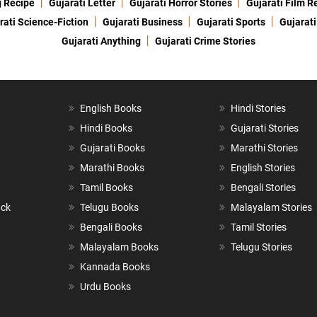
g Recipe
Gujarati Letter
Gujarati Horror Stories
Gujarati Film R
rati Science-Fiction
Gujarati Business
Gujarati Sports
Gujarati
Gujarati Anything
Gujarati Crime Stories
English Books
Hindi Stories
Hindi Books
Gujarati Stories
Gujarati Books
Marathi Stories
Marathi Books
English Stories
Tamil Books
Bengali Stories
ack
Telugu Books
Malayalam Stories
Bengali Books
Tamil Stories
Malayalam Books
Telugu Stories
Kannada Books
Urdu Books