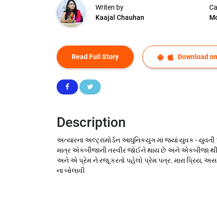
Writen by
Ca
Kaajal Chauhan
Mo
Read Full Story
Download on
Description
અત્યારના અલ્ટ્રામોર્ડન આધુનિકયુગ માં જ્યાં યુવક - યુવતી
માત્ર એકબીજાની તસ્વીર જોઈને થાય છે અને એકબીજા થી અ
અને એ પ્રેમ ને રજૂ કરતો પહેલો પ્રેમ પત્ર. મારા પ્રિય, અસમં
ના બોલાવી