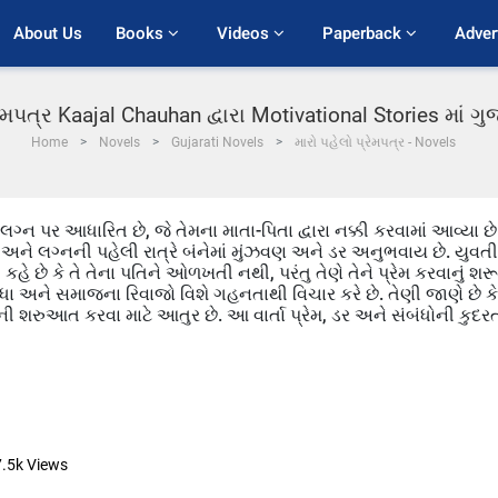
About Us
Books 
Videos 
Paperback 
Adver
રેમપત્ર Kaajal Chauhan દ્વારા Motivational Stories માં 
Home
Novels
Gujarati Novels
મારો પહેલો પ્રેમપત્ર - Novels
ન પર આધારિત છે, જે તેમના માતા-પિતા દ્વારા નક્કી કરવામાં આવ્યા છે
અને લગ્નની પહેલી રાત્રે બંનેમાં મુંઝવણ અને ડર અનુભવાય છે. યુવતી
કહે છે કે તે તેના પતિને ઓળખતી નથી, પરંતુ તેણે તેને પ્રેમ કરવાનું શરૂ
િધા અને સમાજના રિવાજો વિશે ગહનતાથી વિચાર કરે છે. તેણી જાણે છે કે
 શરુઆત કરવા માટે આતુર છે. આ વાર્તા પ્રેમ, ડર અને સંબંધોની કુદર
7.5k
Views