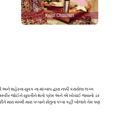
ને શહેરના યુવક ના માં-બાપ દ્વારા નક્કી કરાયેલા લગ્ન
સ્વીર જોઈને યુવતીને થતો પ્રેમ અને એ ખોવાઈ જવાનો ડર
ીતે મારા મમ્મી મારા પપ્પાને સેતુના પપ્પા કહી બોલાવે તેમ પણ