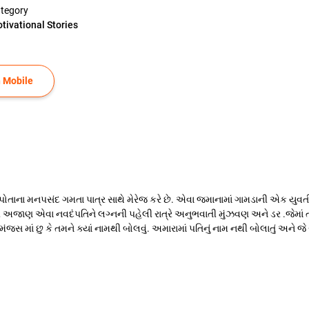
tegory
tivational Stories
 Mobile
 પોતાના મનપસંદ ગમતા પાત્ર સાથે મેરેજ કરે છે. એવા જમાનામાં ગામડાની એક યુવતી અ
જાણ એવા નવદંપતિને લગ્નની પહેલી રાત્રે અનુભવાતી મુંઝવણ અને ડર .જેમાં ત
જસ માં છુ કે તમને ક્યાં નામથી બોલવું. અમારામાં પતિનું નામ નથી બોલાતું અને જે ર