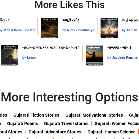
More Likes This
મૌન - 1
અધૂરી રસીદ
અહં બ્રહ્મ
by
Mansi Desai Shastri
by
Nirav Chhabhaiya
by
Ashish
નસીબના ખેલ: એક સાચી કહાની - ભાગ 1
બાળપણ - ભાગ 1
by
ketan
by
Jaydeep Panchal
More Interesting Options
ries
Gujarati Fiction Stories
Gujarati Motivational Stories
Gujar
e
Gujarati Poems
Gujarati Travel stories
Gujarati Women Focu
oral Stories
Gujarati Adventure Stories
Gujarati Human Science