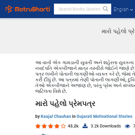
English
મારો પહેલો પ્
આ વાર્તા એક ગામડાની યુવતી અને શહેરના યુવકના લગ્
નવદંપતિ એકબીજાને માત્ર તસ્વીરો જોઈને જાણે છે 
પત્ર લખીને પોતાની લાગણીઓ વ્યક્ત કરે છે, જેમાં તે 
કરી દીધું છે. આ પત્રમાં તેણી પોતાની લાગણીઓ, દુવ
તેઓ એકબીજાને અજાણ છે, પરંતુ પ્રેમ અને સંબંધની
જટિલતા વિશે છે.
મારો પહેલો પ્રેમપત્ર
by
Kaajal Chauhan
in
Gujarati Motivational Stories
43.2k
3.2k
Downloads