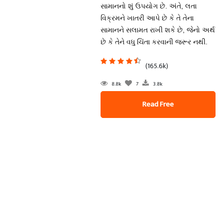
સામાનનો શું ઉપયોગ છે. અંતે, લતા
વિક્રમને ખાતરી આપે છે કે તે તેના
સામાનને સલામત રાખી શકે છે, જેનો અર્થ
છે કે તેને વધુ ચિંતા કરવાની જરૂર નથી.
(165.6k)
8.8k
7
3.8k
Read Free