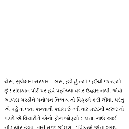
યેસ, સુલેમાન સરકાર... બસ, હવે હું ત્યાં પહોંચી જ રહ્યો
છું ! સંદાકાન પોર્ટ પર હવે પહોંચ્યા વગર ઉદ્ધાર નથી. એવો
આળસ મરડીને મનોમન નિશ્વય તો વિક્રમે કરી લીધો, પરંતુ
એ પહેલાં લતા કાન્તાની કદાચ છેલ્લી વાર મદદની જરૂર તો
પડશે એ વિચારીને એનો ફોન જોડ્યો : ‘લતા, નાઉ આઈ
નીડ યોર હેલ્પ, તારી મદદ જોઇશે...’ વિક્રમે એના શબ્દ-