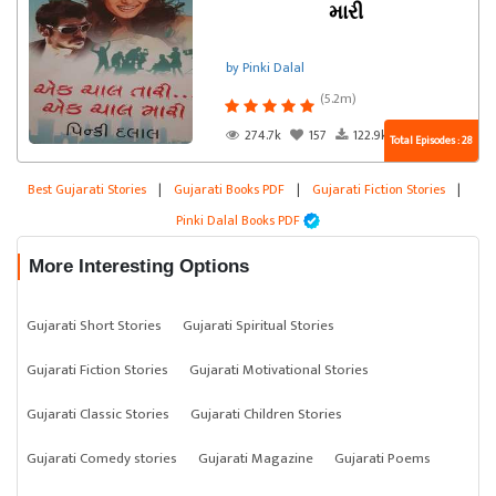
મારી
by Pinki Dalal
(5.2m)
274.7k
157
122.9k
Total Episodes : 28
Best Gujarati Stories
|
Gujarati Books PDF
|
Gujarati Fiction Stories
|
Pinki Dalal Books PDF
More Interesting Options
Gujarati Short Stories
Gujarati Spiritual Stories
Gujarati Fiction Stories
Gujarati Motivational Stories
Gujarati Classic Stories
Gujarati Children Stories
Gujarati Comedy stories
Gujarati Magazine
Gujarati Poems