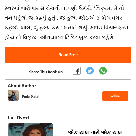
સ્વરમાં ભારોભાર સંકોચની લાગણી ઉમેરી. ‘વિક્રમ, મેં તો
તને પહેલાં જ કહ્યું હતું : જે હેલ્પ જોઇએ સંકોચ વગર
કહેજે. બોલ, શું હેલ્પ કરું ’ લતાને થયું, કદાચ વિચાર ફર્યો
હોય તો વિક્રમ ઑનલાઇન ટિકિટ બુક કરવા કહેશે.
Read Free
Share This Book On:
About Author
Follow
Pinki Dalal
Full Novel
એક ચાલ તારી એક ચાલ