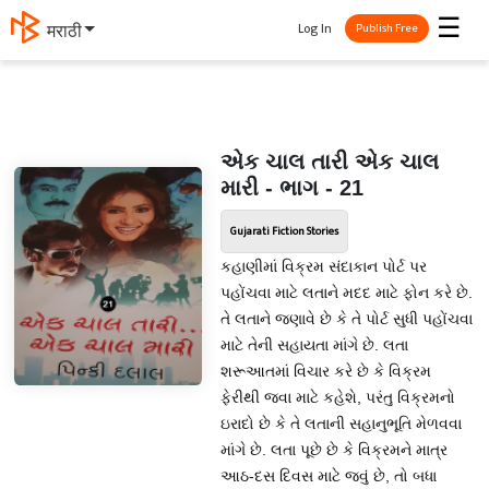
☰
Log In
मराठी
Publish Free
એક ચાલ તારી એક ચાલ
મારી - ભાગ - 21
Gujarati Fiction Stories
કહાણીમાં વિક્રમ સંદાકાન પોર્ટ પર
પહોંચવા માટે લતાને મદદ માટે ફોન કરે છે.
તે લતાને જણાવે છે કે તે પોર્ટ સુધી પહોંચવા
માટે તેની સહાયતા માંગે છે. લતા
શરૂઆતમાં વિચાર કરે છે કે વિક્રમ
ફેરીથી જવા માટે કહેશે, પરંતુ વિક્રમનો
ઇરાદો છે કે તે લતાની સહાનુભૂતિ મેળવવા
માંગે છે. લતા પૂછે છે કે વિક્રમને માત્ર
આઠ-દસ દિવસ માટે જવું છે, તો બધા