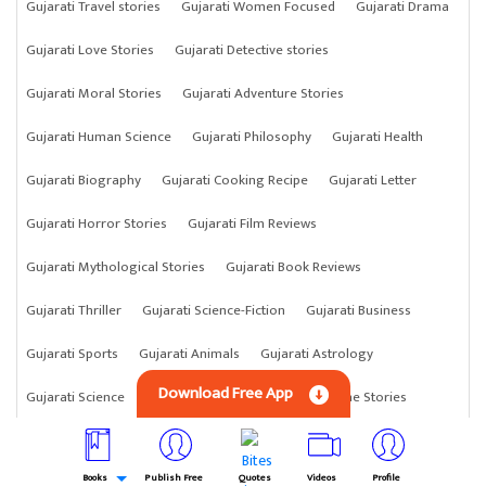
Gujarati Travel stories
Gujarati Women Focused
Gujarati Drama
Gujarati Love Stories
Gujarati Detective stories
Gujarati Moral Stories
Gujarati Adventure Stories
Gujarati Human Science
Gujarati Philosophy
Gujarati Health
Gujarati Biography
Gujarati Cooking Recipe
Gujarati Letter
Gujarati Horror Stories
Gujarati Film Reviews
Gujarati Mythological Stories
Gujarati Book Reviews
Gujarati Thriller
Gujarati Science-Fiction
Gujarati Business
Gujarati Sports
Gujarati Animals
Gujarati Astrology
Download Free App
Gujarati Science
Gujarati Anything
Gujarati Crime Stories
Books
Publish Free
Quotes
Videos
Profile