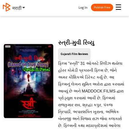
☰
Log In
मराठी
Publish Free
સ્ત્રી-મુવી રિવ્યુ
Gujarati Film Reviews
ફિલ્મ "સ્ત્રી" 31 ઓગસ્ટે રિલીઝ થયેલા
હોરર કોમેડી પ્રકારની ફિલ્મ છે, જેને
અમર કૌશિકએ ડિરેકટ કર્યું છે. આ
ફિલ્મનું લેખન સુમિત અરોરા દ્વારા કરવામાં
આવ્યું છે અને MADDOCK FILMS દ્વારા
પ્રોડ્યુસ કરવામાં આવી છે. ફિલ્મમાં
રાજકુમાર રાવ, શ્રદ્ધા કપુર, પંકજ
ત્રિપાઠી, અપારશક્તિ ખુરાના, અભિષેક
બેનરજી અને વિજય રાઝ જેવા કલાકારો
છે. ફિલ્મની કથા મધ્યપ્રદેશમાં આવેલા