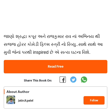
જાણો શ્રદ્ધા કપૂર અને રાજકુમાર રાવ નાં અભિનય થી
સજ્જ હોરર કોમેડી ફિલ્મ સ્ત્રી નો રિવ્યુ..સાથે સાથે આ
મુવી જેનાં પરથી inspired છે એ સત્ય ઘટના વિશે.
Read Free
Share This Book On:
About Author
Follow
Jatin.R.patel