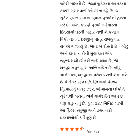
ચંદેરી ગામની છે, જ્યાં ચુડેલના આતંકના
કારણે ગ્રામવાસીઓ ડરતા રહે છે. આ
ચુડેલ ફક્ત ગામના યુવાન પુરુષોની હત્યા
કરે છે, જેના કારણે પુરુષો તહેવારના
દિવસોમાં ઘરની બહાર નથી નીકળાતા.
વિકી નામના દરજીનું પાત્ર રાજકુમાર
રાવએ ભજવ્યું છે, જેના બે દોસ્તો છે - બીટ્ટુ
અને દાના. વકીની મુલાકાત એક
રહસ્યમયી છોકરી સાથે થાય છે, જે
શ્રદ્ધા કપુર દ્વારા અભિનયિત છે. બીટ્ટુ
અને દાના, શ્રદ્ધાના વર્તન પરથી શંકા કરે
છે કે તે જ ચુડેલ છે. ફિલ્મમાં પંકજ
ત્રિપાઠીનું પાત્ર રુદ્ર, જે ગામના લોકોને
ચુડેલથી બચવા અંગે માર્ગદર્શન આપે છે,
પણ મહત્વનું છે. કુલ 127 મિનિટ લાંબી
આ ફિલ્મ રમુજી અને ડરાવનારી
ઘટનાઓથી પરિપૂર્ણ છે.
(68.5k)