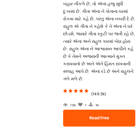
બહાર નીકળે છે, તો ઍના હજુ સુધી
દુઃખમાં છે. ગીતા ઍના ને પોતાના ઘરમાં
રોકવા માટે કહે છે, પરંતુ ઍના નકારી દે છે.
રાહુલ એ ગીતા ને કહેશે કે તે ઍના ને ઘરે
છોડશે. જ્યારે ગીતા સ્કુટી પર જતી રહે છે,
ત્યારે ઍના અને રાહુલ કારમાં બેઠા હોય
છે. રાહુલ ઍના ને આશ્વાસન આપીને કહે
છે કે તેમને અજયની આત્માને મુક્ત
કરાવવાનો છે અને ઍને હિંમત રાખવાની
સલાહ આપે છે. ઍના રડે છે અને રાહુલને
ગળે મળે છે.
(149.5k)
7.8k
1
3k
Read Free