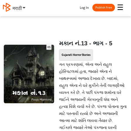
☰
Log In
मराठी
Publish Free
મકાન નં.13 - ભાગ - 5
Gujarati Horror Stories
ગત પ્રકરણમાં, ઍના અને રાહુલ
હોસ્પિટલમાં હતા, જ્યારે ઍના ને
બાથરૂમમાં અજય દેખાય છે. બાદમાં,
રાહુલ ઍના ને ઘરે મુકીને તેની લાગણીઓ
વ્યક્ત કરે છે. તે પછી પંકજ શમૉના ઘરે
જઈને અજયની ગેરકાનૂની ધંધા અને
હત્યા વિશે ચર્ચા કરે છે. પંકજ પોતાના ગુના
માટે પસ્તાવી રહ્યો છે અને અજયની
આત્મા માટે શાંતિ લાવવા તૈયાર છે.
ગઈકાલે જ્યારે તેઓ પંકજના ઘરની