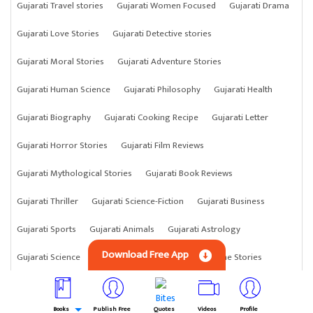
Gujarati Travel stories
Gujarati Women Focused
Gujarati Drama
Gujarati Love Stories
Gujarati Detective stories
Gujarati Moral Stories
Gujarati Adventure Stories
Gujarati Human Science
Gujarati Philosophy
Gujarati Health
Gujarati Biography
Gujarati Cooking Recipe
Gujarati Letter
Gujarati Horror Stories
Gujarati Film Reviews
Gujarati Mythological Stories
Gujarati Book Reviews
Gujarati Thriller
Gujarati Science-Fiction
Gujarati Business
Gujarati Sports
Gujarati Animals
Gujarati Astrology
Download Free App
Gujarati Science
Gujarati Anything
Gujarati Crime Stories
Books
Publish Free
Quotes
Videos
Profile