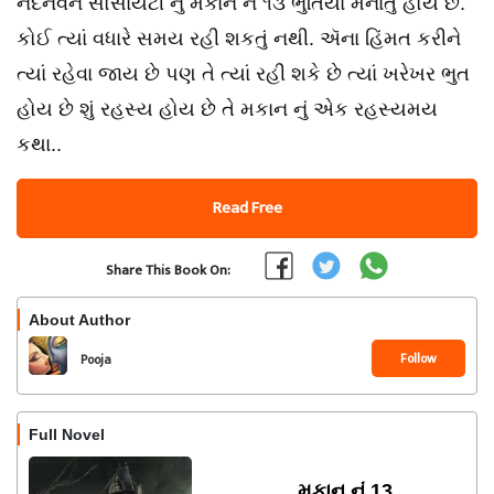
નંદનવન સોસાયટી નું મકાન નં ૧૩ ભુતિયા મનાતું હોય છે.
કોઈ ત્યાં વધારે સમય રહી શકતું નથી. ઍના હિંમત કરીને
ત્યાં રહેવા જાય છે પણ તે ત્યાં રહી શકે છે ત્યાં ખરેખર ભુત
હોય છે શું રહસ્ય હોય છે તે મકાન નું એક રહસ્યમય
કથા..
Read Free
Share This Book On:
About Author
Follow
Pooja
Full Novel
મકાન નં.13