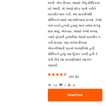
લાગી. એક દિવસ, જ્યારે તેજુ મૌલિકના
ઘરે આવી, તો તેમણે થોડા પ્રશ્નો કરીને
વાતચીત શરૂ કરી. આ વાતચીતથી
મૌલિકને વધારે આત્મવિશ્વાસ મળ્યો. તેઓ
બંને વચ્ચે હળવી હસવું અને નજર મળવું
શરૂ થયું. એકવાર, જ્યારે તેઓ મળ્યા,
ત્યારે ફોયની હાજરીમાં તેમણે વાતચીત ન
કરી શક્યા, પણ બંનેના દિલમાં
એકબીજાની પ્રત્યે લાગણીઓ હતી.
મૌલિકને હજુ પણ હિંમત કરવી હતી કે
કેવી રીતે આ લાગણીઓને આગળ
વધારવી.
(50.7k)
7.5k
2
2k
Read Free