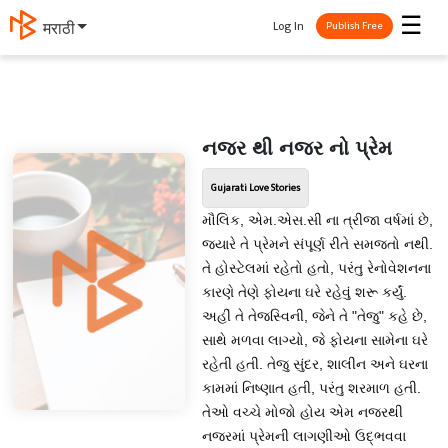
☰
Log In
मराठी
Publish Free
નજર થી નજર નો પ્રેમ
Gujarati Love Stories
મૌલિક, એમ.એસ.સી ના ત્રીજા વર્ષમાં છે,
જ્યારે તે પ્રેમને સંપૂર્ણ રીતે સમજતો નથી.
તે હોસ્ટેલમાં રહેતો હતો, પરંતુ રેનોવેશનના
કારણે તેણે ફોયના ઘરે રહેવું શરૂ કર્યું.
અહીં તે તેજસ્વિની, જેને તે "તેજુ" કહે છે,
સાથે મળવા લાગ્યો, જે ફોયના સામેના ઘરે
રહેતી હતી. તેજુ સુંદર, શાલીન અને ઘરના
કામમાં નિષ્ણાત હતી, પરંતુ શરમાળ હતી.
તેઓ વચ્ચે મોજો હોય એમ નજરથી
નજરમાં પ્રેમની લાગણીઓ ઉદ્ભવવા