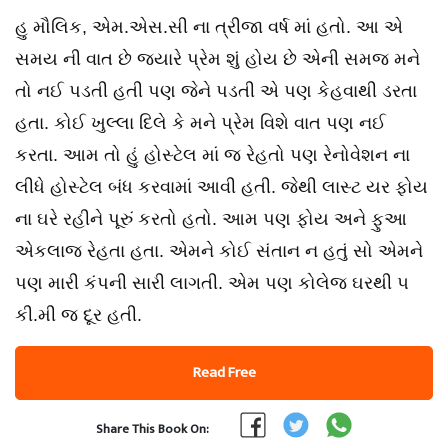
હુ મૌલિક, એમ.એસ.સી ના ત્રીજા વર્ષ માં હતો. આ એ
સમય ની વાત છે જ્યારે પ્રેમ શું હોય છે એની સમજ મને
તો નઈ પડતી હતી પણ જેને પડતી એ પણ કેહવાથી ડરતા
હતા. કોઈ ખુલ્લા દિલે કે મને પ્રેમ વિશે વાત પણ નઈ
કરતા. આમ તો હું હોસ્ટેલ માં જ રેહતો પણ રેનોવેશન ના
લીધે હોસ્ટેલ બંધ કરવામાં આવી હતી. જેથી લાસ્ટ યર ફોય
ના ઘરે રહીને પૂરું કરતો હતો. આમ પણ ફોય અને ફુઆ
એકલાજ રેહતા હતા. એમને કોઈ સંતાન ન હતું સો એમને
પણ મારી કંપની સારી લાગતી. એમ પણ કોલેજ ઘરથી ૫
કી.મી જ દૂર હતી.
Read Free
Share This Book On: