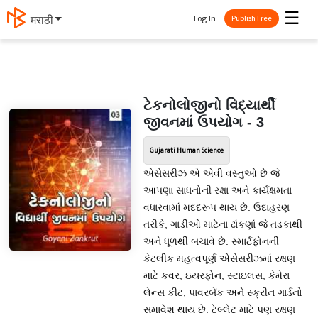
☰
Log In
मराठी
Publish Free
ટેકનોલોજીનો વિદ્યાર્થી
જીવનમાં ઉપયોગ - 3
Gujarati Human Science
એસેસરીઝ એ એવી વસ્તુઓ છે જે
આપણા સાધનોની રક્ષા અને કાર્યક્ષમતા
વધારવામાં મદદરૂપ થાય છે. ઉદાહરણ
તરીકે, ગાડીઓ માટેના ઢાંકણાં જે તડકાથી
અને ધૂળથી બચાવે છે. સ્માર્ટફોનની
કેટલીક મહત્વપૂર્ણ એસેસરીઝમાં રક્ષણ
માટે કવર, ઇયરફોન, સ્ટાઇલસ, કેમેરા
લેન્સ કીટ, પાવરબેંક અને સ્ક્રીન ગાર્ડનો
સમાવેશ થાય છે. ટેબ્લેટ માટે પણ રક્ષણ