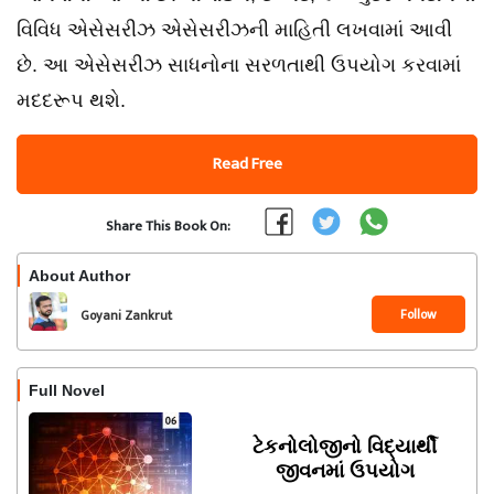
વિવિધ એસેસરીઝ એસેસરીઝની માહિતી લખવામાં આવી
છે. આ એસેસરીઝ સાધનોના સરળતાથી ઉપયોગ કરવામાં
મદદરૂપ થશે.
Read Free
Share This Book On:
About Author
Follow
Goyani Zankrut
Full Novel
ટેકનોલોજીનો વિદ્યાર્થી
જીવનમાં ઉપયોગ