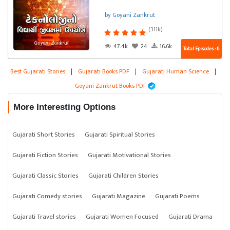
by Goyani Zankrut
(311k)
47.4k
24
16.6k
Total Episodes : 6
Best Gujarati Stories
|
Gujarati Books PDF
|
Gujarati Human Science
|
Goyani Zankrut Books PDF
More Interesting Options
Gujarati Short Stories
Gujarati Spiritual Stories
Gujarati Fiction Stories
Gujarati Motivational Stories
Gujarati Classic Stories
Gujarati Children Stories
Gujarati Comedy stories
Gujarati Magazine
Gujarati Poems
Gujarati Travel stories
Gujarati Women Focused
Gujarati Drama