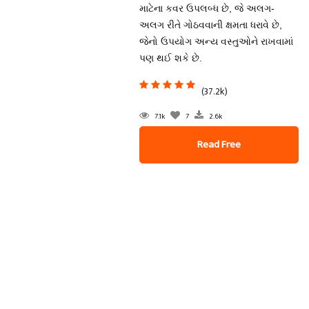
માટેના કવર ઉપલબ્ધ છે, જે અલગ-
અલગ રીતે ગોઠવવાની ક્ષમતા ધરાવે છે,
જેનો ઉપયોગ અન્ય વસ્તુઓને રાખવામાં
પણ થઈ શકે છે.
(37.2k)
7.1k
7
2.6k
Read Free