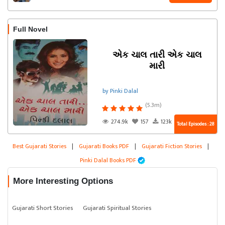
Full Novel
એક ચાલ તારી એક ચાલ
મારી
by Pinki Dalal
(5.3m)
274.9k
157
123k
Total Episodes : 28
Best Gujarati Stories
|
Gujarati Books PDF
|
Gujarati Fiction Stories
|
Pinki Dalal Books PDF
More Interesting Options
Gujarati Short Stories
Gujarati Spiritual Stories