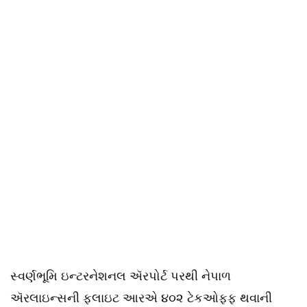
સ્વર્ણભૂમિ ઇન્ટરનેશનલ ઍરપોર્ટ પરથી નેપાળ
ઍરલાઇન્સની ફ્લાઇટ આરએ ૪૦૨ ટેકઓફ્ફ થવાની