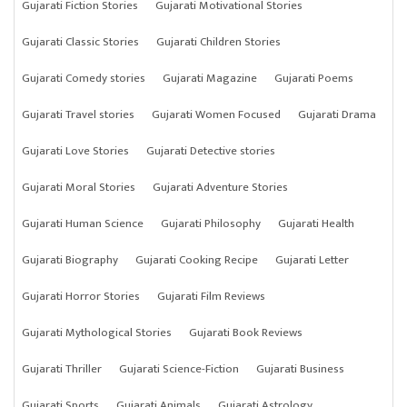
Gujarati Fiction Stories
Gujarati Motivational Stories
Gujarati Classic Stories
Gujarati Children Stories
Gujarati Comedy stories
Gujarati Magazine
Gujarati Poems
Gujarati Travel stories
Gujarati Women Focused
Gujarati Drama
Gujarati Love Stories
Gujarati Detective stories
Gujarati Moral Stories
Gujarati Adventure Stories
Gujarati Human Science
Gujarati Philosophy
Gujarati Health
Gujarati Biography
Gujarati Cooking Recipe
Gujarati Letter
Gujarati Horror Stories
Gujarati Film Reviews
Gujarati Mythological Stories
Gujarati Book Reviews
Gujarati Thriller
Gujarati Science-Fiction
Gujarati Business
Gujarati Sports
Gujarati Animals
Gujarati Astrology