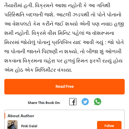
તૈયારીમાં હતી. વિક્રમને આશા નહોતી કે આ ગતિથી
પરિસ્થિતિ બદલાતી જશે. આટલી ઝડપથી તો પોતે પોતાનો
આ વેશપલટો કેમ કરીને જઈ શક્યો એની પણ નવાઇ હજી
શમી નહોતી. વિક્રમે વીસ મિનિટ પહેલાં જ વૉશરૂમના
મિરરમાં જોયેલું પોતાનું પ્રતિબિંબ યાદ આવી ગયું : જો પોતે
જ પોતાની જાતને પિછાણી ન શક્યો, તો બીજા શું ઓળખી
શકવાના વિક્રમના ચહેરા પર હળવું સ્મિત ફરકી રહ્યું હોય
એમ હોઠ એક મિલિમીટર વંકાયા.
Read Free
Share This Book On:
About Author
Follow
Pinki Dalal