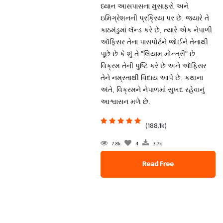
ધ્યાન આસપાસના મુસાફરો અને
ઇમિગ્રેશનની પ્રક્રિયા પર છે. જ્યારે તે
કાઠમંડુમાં લૅન્ડ કરે છે, ત્યારે એક નેપાળી
ઑફિસર તેના પાસપોર્ટને જોઈને તેનાથી
પૂછે છે કે શું તે "લિયામ મોન્ત્રી" છે.
વિક્રમ તેની પુષ્ટિ કરે છે અને ઑફિસર
તેને નમ્રતાથી વિદાય આપે છે. કથાના
અંતે, વિક્રમને નેપાળમાં સુખદ રહેવાનું
આશ્વાસન મળે છે.
(188.1k)
7.8k
4
3.7k
Read Free