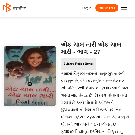
☰
Log In
தமிழ்
Publish Free
એક ચાલ તારી એક ચાલ
મારી - ભાગ - 27
Gujarati Fiction Stories
કથામાં વિક્રમ નામનો પાત્ર મુખ્ય રૂપે
પ્રસ્તુત છે, જે સ્વર્ણભૂમિ ઇન્ટરનેશનલ
ઍરપોર્ટ પરથી નેપાળની ફ્લાઇટમાં ઉડાન
ભરવા માટે તૈયાર છે. વિક્રમ પોતાના નવા
વેશમાં છે અને પોતાની ઓળખને
છુપાવવાની કોશિશ કરી રહ્યો છે. તેને
પોતાના ચહેરા પર હળવો સ્મિત છે, પરંતુ તે
પોતાની ઓળખને લઈને ચિંતિત છે.
ફ્લાઇટની યાત્રા દરમિયાન, વિક્રમનું