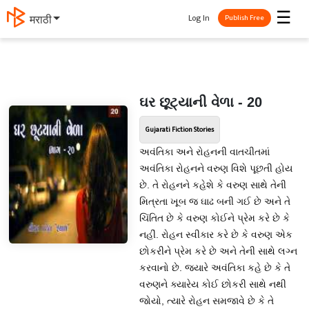
☰
Log In
मराठी
Publish Free
ઘર છૂટ્યાની વેળા - 20
Gujarati Fiction Stories
અવંતિકા અને રોહનની વાતચીતમાં
અવંતિકા રોહનને વરુણ વિશે પૂછતી હોય
છે. તે રોહનને કહેશે કે વરુણ સાથે તેની
મિત્રતા ખૂબ જ ઘાઢ બની ગઈ છે અને તે
ચિંતિત છે કે વરુણ કોઈને પ્રેમ કરે છે કે
નહીં. રોહન સ્વીકાર કરે છે કે વરુણ એક
છોકરીને પ્રેમ કરે છે અને તેની સાથે લગ્ન
કરવાનો છે. જ્યારે અવંતિકા કહે છે કે તે
વરુણને ક્યારેય કોઈ છોકરી સાથે નથી
જોયો, ત્યારે રોહન સમજાવે છે કે તે