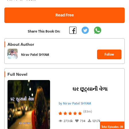
Read Free
Share This Book On:
About Author
Follow
Nirav Patel SHYAM
Full Novel
ઘર છૂટ્યાની વેળા
by Nirav Patel SHYAM
(8.1m)
273.6k
734
121.7k
Total Episodes : 39