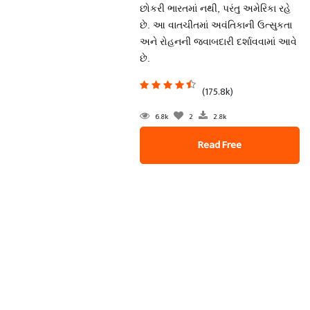
છોકરી ભારતમાં નથી, પરંતુ અમેરિકા રહે
છે. આ વાતચીતમાં અવંતિકાની ઉત્સુકતા
અને રોહનની જવાબદારી દર્શાવવામાં આવે
છે.
(175.8k)
6.8k
2
2.8k
Read Free