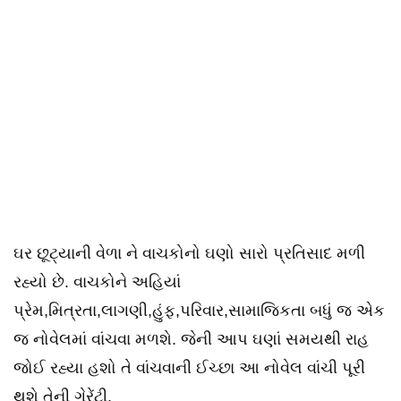
ઘર છૂટ્યાની વેળા ને વાચકોનો ઘણો સારો પ્રતિસાદ મળી
રહ્યો છે. વાચકોને અહિયાં
પ્રેમ,મિત્રતા,લાગણી,હુંફ,પરિવાર,સામાજિકતા બધું જ એક
જ નોવેલમાં વાંચવા મળશે. જેની આપ ઘણાં સમયથી રાહ
જોઈ રહ્યા હશો તે વાંચવાની ઈચ્છા આ નોવેલ વાંચી પૂરી
થશે તેની ગેરેંટી.