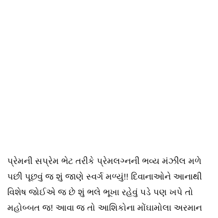
પ્રેમની સપ્રેમ ભેટ તરીકે પ્રેમલગ્નની ભવ્ય મંઝીલ મળે
પછી પૂછવું જ શું જાણે સ્વર્ગ મળ્યું!! દિવાનાઓને આનાથી
વિશેષ જોઈએ જ છે શું ભલે ભૂખા રહેવું પડે પણ ખપે તો
મહોબ્બત જ! આવા જ તો આશિકોના મોંઘામોલા અરમાન