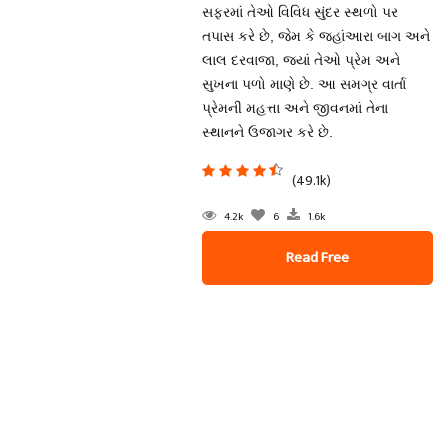
સફરમાં તેઓ વિવિધ સુંદર સ્થળો પર
તપાસ કરે છે, જેમ કે જહાંઆરા બાગ અને
લાલ દરવાજા, જ્યાં તેઓ પ્રેમ અને
સુખના પળો માણે છે. આ સમગ્ર વાર્તા
પ્રેમની મહત્તા અને જીવનમાં તેના
સ્થાનને ઉજાગર કરે છે.
(49.1k)
4.2k
6
1.6k
Read Free