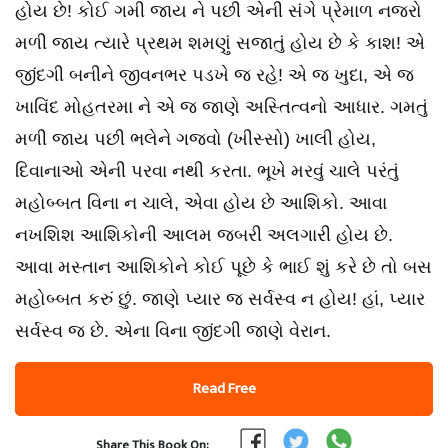
હોય છે! કોઈ ગમી જાય ને પછી એની સંગે પ્રેમાળ નજરો
મળી જાય ત્યારે પ્રથમ શમણું સજાતું હોય છે કે કાશ! એ
જીંદગી બનીને જીવનભર પડખે જ રહે! એ જ ખુદા, એ જ
ખાવિંદ મોહતરમા ને એ જ જાણે અસ્તિત્વનો આધાર. ગમતું
મળી જાય પછી ભલેને ગજવો (ખીસ્સો) ખાલી હોય,
દિવાનાઓ એની પરવા નથી કરતા. ભૂખે મરવું ચાલે પરંતું
મહોબ્બત વિના ન ચાલે, એવા હોય છે આશિકો. આવા
નખશિશ આશિકોની આલમ જબરી અલગારી હોય છે.
આવા મસ્તાન આશિકોને કોઈ પૂછે કે ભાઈ શું કરે છે તો બસ
મહોબ્બત કરું છું. જાણે પ્યાર જ સર્વસ્વ ન હોય! હાં, પ્યાર
સર્વસ્વ જ છે. એના વિના જીંદગી જાણે વેરાન.
Read Free
Share This Book On: