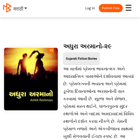
☰
Log In
मराठी
Publish Free
અધુરા અરમાનો-૨૯
Gujarati Fiction Stories
આ વાર્તામાં પ્રેમના ભાવનાત્મક અને
આધ્યાત્મિક પાસાઓને દર્શાવવામાં આવ્યાં
છે. પ્રેમલગ્નની ભવ્યતા અને પ્રેમમાં
ડૂબેલા દિવાનાઓના અરમાનોની વાત
કરવામાં આવી છે. સૂરજ અને સેજલ,
પ્રેમમાં મસ્ત થઈને, પાળનપુરના સુંદર
સ્થળોએ અને બાદમાં અમદાવાદમાં વિવિધ
સ્થળોને દર્શન કરવા નીકળે છે. તેમની
પ્રેમાળ નજરો અને એકબીજાના સાથમાં
ખુશી મેળવવાની ઈચ્છા સ્પષ્ટ છે. આ