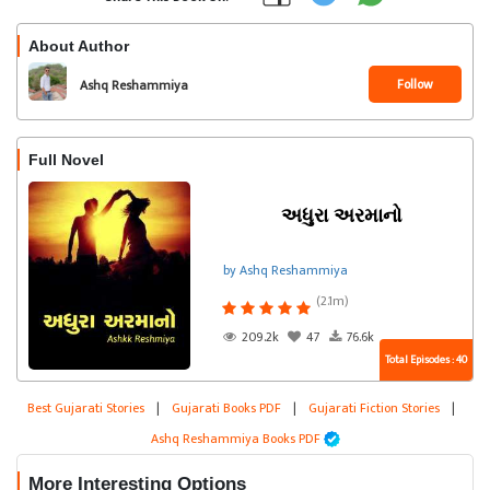
About Author
Follow
Ashq Reshammiya
Full Novel
અધુરા અરમાનો
by Ashq Reshammiya
(2.1m)
209.2k
47
76.6k
Total Episodes : 40
Best Gujarati Stories
|
Gujarati Books PDF
|
Gujarati Fiction Stories
|
Ashq Reshammiya Books PDF
More Interesting Options