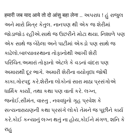
हमारी जब याद आये तो दो आंसु बहा लेना .. અપરાધ ! હું રાજુલ
અને મારો મિત્ર કેતુલ. નાનપણ થી એક જ શેરીમાં
જોડાજોડ રહીએ.સાથે જ ઉછરીને મોટા થયા. નિશાળે પણ
એક સાથે જ બેઠેલા અને પાટીમાં એકડો પણ સાથે જ
કાઢેલો.બાલ્યાવસ્થાના તોફાનોથી આખી શેરી
પરિચિત.અમારાં તોફાનો એટલે કે વડનાં વાંદરા પણ
અમારાથી દૂર ભાગે. અમારી શેરીના વયોવૃધ્ધ જોષી
કાકા.ગોરપદુ કરે.શેરીના લોકોનાં સારા માઠા પ્રસંગોએ
ધાર્મિક કાર્યો, તથા કથા પણ વાર્તા કરે. લગ્ન,
જનોઈ,સીમંત, વાસ્તુ , નવવધુનો ગૃહ પ્રવેશ કે
સત્યનારાયણની કથા પ્રસંગે લોકો તેમને જ પૂછીને કાર્ય
કરે.કોઈ કન્યાનું લગ્ન થતું ના હોય,કોઈને મંગળ, શનિ કે
રાહુ