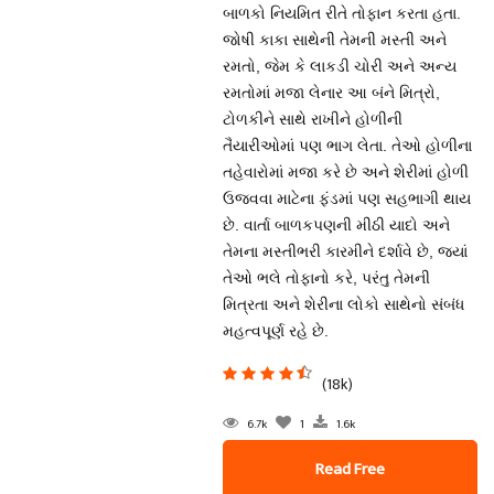
બાળકો નિયમિત રીતે તોફાન કરતા હતા.
જોષી કાકા સાથેની તેમની મસ્તી અને
રમતો, જેમ કે લાકડી ચોરી અને અન્ય
રમતોમાં મજા લેનાર આ બંને મિત્રો,
ટોળકીને સાથે રાખીને હોળીની
તૈયારીઓમાં પણ ભાગ લેતા. તેઓ હોળીના
તહેવારોમાં મજા કરે છે અને શેરીમાં હોળી
ઉજવવા માટેના ફંડમાં પણ સહભાગી થાય
છે. વાર્તા બાળકપણની મીઠી યાદો અને
તેમના મસ્તીભરી કારમીને દર્શાવે છે, જ્યાં
તેઓ ભલે તોફાનો કરે, પરંતુ તેમની
મિત્રતા અને શેરીના લોકો સાથેનો સંબંધ
મહત્વપૂર્ણ રહે છે.
(18k)
6.7k
1
1.6k
Read Free