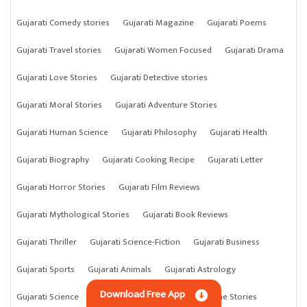
Gujarati Comedy stories
Gujarati Magazine
Gujarati Poems
Gujarati Travel stories
Gujarati Women Focused
Gujarati Drama
Gujarati Love Stories
Gujarati Detective stories
Gujarati Moral Stories
Gujarati Adventure Stories
Gujarati Human Science
Gujarati Philosophy
Gujarati Health
Gujarati Biography
Gujarati Cooking Recipe
Gujarati Letter
Gujarati Horror Stories
Gujarati Film Reviews
Gujarati Mythological Stories
Gujarati Book Reviews
Gujarati Thriller
Gujarati Science-Fiction
Gujarati Business
Gujarati Sports
Gujarati Animals
Gujarati Astrology
Download Free App
Gujarati Science
Gujarati Anything
Gujarati Crime Stories