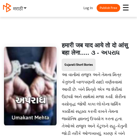
☰
Log In
मराठी
Publish Free
हमारी जब याद आये तो दो आंसु
बहा लेना..... ૩ - અપરાધ
Gujarati Short Stories
આ વાર્તામાં રાજુલ અને તેમના મિત્ર
કેતુલની બાળપણની યાદો વર્ણવવામાં
આવી છે. બંને મિત્રો એક જ શેરીમાં
ઉછર્યા અને સાથેમાં મજા કર્યાં. શેરીના
વયોવૃદ્ધ જોષી કાકા લોકોના ધાર્મિક
કાર્યોમાં સહાય કરતી વખતે તેમના
જ્યોતિષ જ્ઞાનનું ઉપયોગ કરતા હતા.
તેઓએ રાજુલ અને કેટુલને રાહુ-કેતુની
જોડી તરીકે ઓળખાવ્યું, કારણ કે બંને