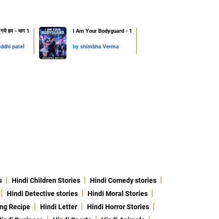
ो गये हम - भाग 1
I Am Your Bodyguard - 1
iddhi patel
by
shimbha Verma
s
Hindi Children Stories
Hindi Comedy stories
Hindi Detective stories
Hindi Moral Stories
ing Recipe
Hindi Letter
Hindi Horror Stories