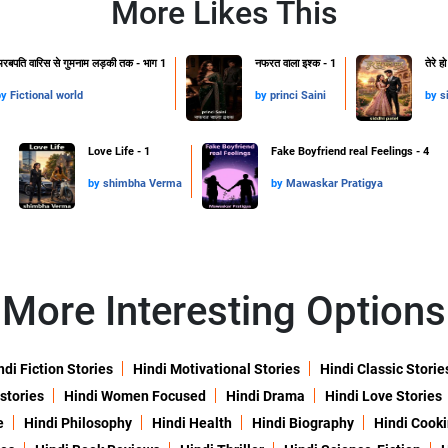
More Likes This
रबपति वारिस से गुमनाम लड़की तक - भाग 1
नफरत वाला इश्क - 1
तेरे ह
by
Fictional world
by
princi Saini
by
s
Love Life - 1
Fake Boyfriend real Feelings - 4
by
shimbha Verma
by
Mawaskar Pratigya
More Interesting Options
ndi Fiction Stories
Hindi Motivational Stories
Hindi Classic Storie
 stories
Hindi Women Focused
Hindi Drama
Hindi Love Stories
e
Hindi Philosophy
Hindi Health
Hindi Biography
Hindi Cook