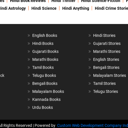
ies
Hindi Book Reviews
Hindi Thriller
Hindi Science-Fiction
H
indi Astrology
Hindi Science
Hindi Anything
Hindi Crime Stori
English Books
Hindi Stories
Hindi Books
Gujarati Stories
Gujarati Books
Marathi Stories
Marathi Books
English Stories
Tamil Books
Bengali Stories
ack
Telugu Books
Malayalam Stories
Bengali Books
Tamil Stories
Malayalam Books
Telugu Stories
Kannada Books
Urdu Books
All Rights Reserved | Powered by
Custom Web Development Company Ind