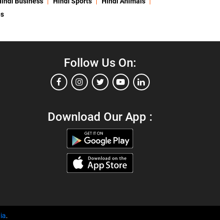
indi Business
Hindi Sports
Hindi Animals
es
Follow Us On:
Download Our App :
ia
.