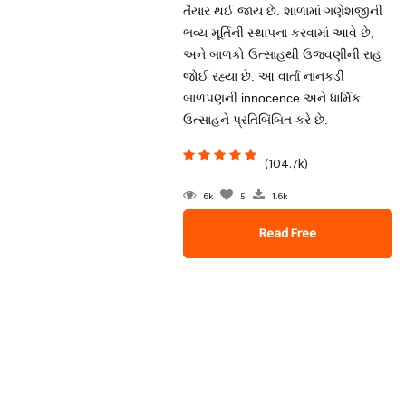
તૈયાર થઈ જાય છે. શાળામાં ગણેશજીની
ભવ્ય મૂર્તિની સ્થાપના કરવામાં આવે છે,
અને બાળકો ઉત્સાહથી ઉજવણીની રાહ
જોઈ રહ્યા છે. આ વાર્તા નાનકડી
બાળપણની innocence અને ધાર્મિક
ઉત્સાહને પ્રતિબિંબિત કરે છે.
(104.7k)
6k
5
1.6k
Read Free