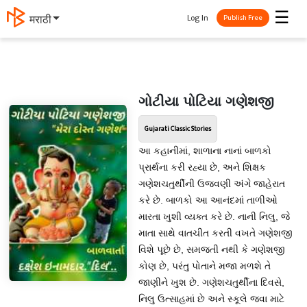
☰
Log In
मराठी
Publish Free
ગોટીયા પોટિયા ગણેશજી
Gujarati Classic Stories
આ કહાનીમાં, શાળાના નાનાં બાળકો
પ્રાર્થના કરી રહ્યા છે, અને શિક્ષક
ગણેશચતુર્થીની ઉજવણી અંગે જાહેરાત
કરે છે. બાળકો આ આનંદમાં તાળીઓ
મારતા ખુશી વ્યક્ત કરે છે. નાની નિલુ, જે
માતા સાથે વાતચીત કરતી વખતે ગણેશજી
વિશે પૂછે છે, સમજતી નથી કે ગણેશજી
કોણ છે, પરંતુ પોતાને મજા મળશે તે
જાણીને ખુશ છે. ગણેશચતુર્થીના દિવસે,
નિલુ ઉત્સાહમાં છે અને સ્કૂલે જવા માટે