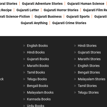
oral Stories
Gujarati Adventure Stories
Gujarati Human Science
g Recipe
Gujarati Letter
Gujarati Horror Stories
Gujarati Film R
rati Science-Fiction
Gujarati Business
Gujarati Sports
Gujarati
Gujarati Anything
Gujarati Crime Stories
English Books
Hindi Stories
Hindi Books
Gujarati Stories
Gujarati Books
Marathi Stories
Marathi Books
English Stories
Tamil Books
Bengali Stories
ack
Telugu Books
Malayalam Stories
Bengali Books
Tamil Stories
Malayalam Books
Telugu Stories
Kannada Books
Urdu Books