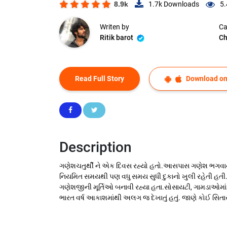
8.9k
1.7k
Downloads
5.
Writen by
Ca
Ritik barot
Ch
Read Full Story
Download on
Description
ગણેશચતુર્થી ને એક દિવસ રહ્યો હતો.આસપાસ ગણેશ ભગવાન 
નિયમિત સમયથી પણ વધુ સમય સુધી દુકાનો ખુલી રહેતી હતી. મ
ગણેશજીની મૂર્તિઓ બનાવી રહ્યા હતા.સોસાયટી, ગામડાઓમાં નાન
ભારત વર્ષ આકાશમાંથી અલગ જ દેખાતું હતું. જાણે કોઈ સિતા