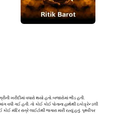
ીની ખરીદીમાં વધારો થયો હતો.બજારોમાં ભીડ હતી.
માંગ વધી ગઈ હતી. તો કોઈ કોઈ પોતાના હાથેથી ઇકોફ્રેન્ડલી
 મંદિર રાત્રે લાઈટોથી જગારા મારી રહ્યું હતું. પૃથ્વીપર