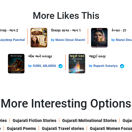
More Likes This
ળપણ - ભાગ 2
ઉખાણા સાગર - ભાગ 1
કેન્સર - 21
Jaydeep Panchal
by
Mansi Desai Shastri
by
Mansi Desa
ભીમ અને બકાસુર
જાદુઈ વસ્ત્ર
by
SUNIL ANJARIA
by
Rupesh Sutariya
More Interesting Options
ries
Gujarati Fiction Stories
Gujarati Motivational Stories
Gujar
e
Gujarati Poems
Gujarati Travel stories
Gujarati Women Focu