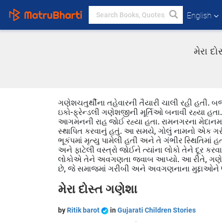
English
મેરા દો
ગણેશચતુર્થીના તહેવારની તૈયારી ચાલી રહી હતી. બજ
ઇકો-ફ્રેન્ડલી ગણેશજીની મૂર્તિઓ બનાવી રહ્યા હ
આગમનની રાહ જોઈ રહ્યા હતા. રામનગરના મેદાનમાં વ
સ્થાપિત કરવાનું હતું. આ સમયે, ગોલું નામનો એક ગર
ભૂકંપમાં મૃત્યુ પામેલી હતી અને તે ગંભીર સ્થિતિમાં હત
અને ફાટેલી વસ્ત્રો જોઈને ત્યાંના લોકો તેને દૂર કરવા 
લોકોએ તેને અવગણતા જવાબ આપ્યો. આ રીતે, ગણેશચતુ
છે, જે સમાજમાં ગરીબી અને અવગણનાના મુદ્દાઓને 
મેરા દોસ્ત ગણેશા
by
Ritik barot
in
Gujarati Children Stories