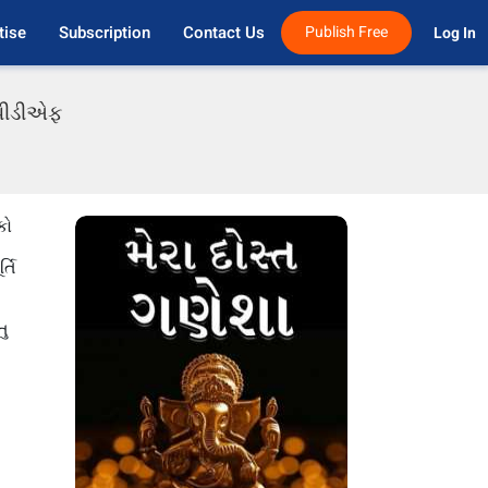
tise
Subscription
Contact Us
Publish Free
Log In 
ી પીડીએફ
કો
્તિ
તુ