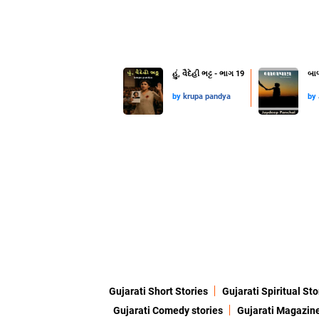
હું, વૈદેહી ભટ્ટ - ભાગ 19
બા
by
krupa pandya
by
Gujarati Short Stories
Gujarati Spiritual Sto
Gujarati Comedy stories
Gujarati Magazin