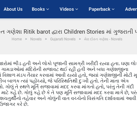
About Us
Books 
Videos 
Paperback 
Adver
સ્ત ગણેશા Ritik barot દ્વારા Children Stories માં ગુજરાત
Home
Novels
Gujarati Novels
મેરા દોસ્ત ગણેશા - Novels
ારોમાં ભીડ હતી અને લોકો પૂજાની સામગ્રી ખરીદી રહ્યા હતા. ઘણા લો
તા. ગામડાઓમાં મંદિરોની સજાવટ થઈ રહી હતી અને બધા ગણેશજીના
િશાળ મંડપ તૈયાર કરવામાં આવી રહ્યો હતો, જ્યાં ગણેશજીની મોટી મૂર
ીબ બાળક ત્યાં પહોંચ્યો, જે પરિસ્થિતિથી દુઃખી હતો. તેની માતા એક
ો. ગોલું તે સ્થળે મૂર્તિ સજાવામાં મદદ કરવા માંગતો હતો, પરંતુ તેની ગંદી
માટે કહે છે. ગોલું કહે છે કે તે પણ મૂર્તિ સજાવામાં મદદ કરવા માગે છે, પરં
ર્થીનો તહેવાર અને ગોલુંની વાત વચ્ચેનો વિસંગતિ દર્શાવવામાં આવી
ઉજાગર કરે છે.