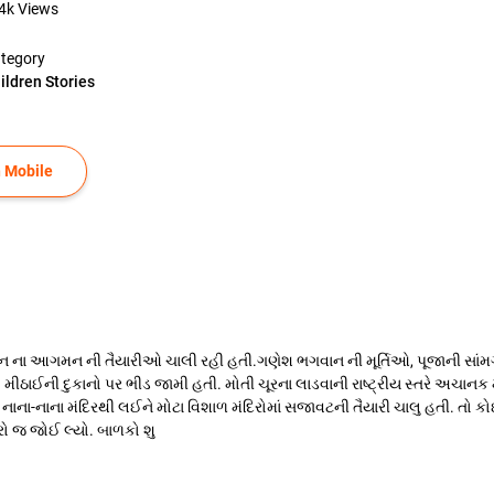
4k
Views
tegory
ildren Stories
 Mobile
ના આગમન ની તૈયારીઓ ચાલી રહી હતી.ગણેશ ભગવાન ની મૂર્તિઓ, પૂજાની સાંમગ્ર
ીઠાઈની દુકાનો પર ભીડ જામી હતી. મોતી ચૂરના લાડવાની રાષ્ટ્રીય સ્તરે અચાનક 
ા-નાના મંદિરથી લઈને મોટા વિશાળ મંદિરોમાં સજાવટની તૈયારી ચાલુ હતી. તો કોઈ કોઈ
રો જ જોઈ લ્યો. બાળકો શુ