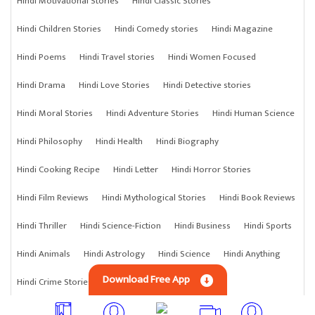
Hindi Motivational Stories
Hindi Classic Stories
Hindi Children Stories
Hindi Comedy stories
Hindi Magazine
Hindi Poems
Hindi Travel stories
Hindi Women Focused
Hindi Drama
Hindi Love Stories
Hindi Detective stories
Hindi Moral Stories
Hindi Adventure Stories
Hindi Human Science
Hindi Philosophy
Hindi Health
Hindi Biography
Hindi Cooking Recipe
Hindi Letter
Hindi Horror Stories
Hindi Film Reviews
Hindi Mythological Stories
Hindi Book Reviews
Hindi Thriller
Hindi Science-Fiction
Hindi Business
Hindi Sports
Hindi Animals
Hindi Astrology
Hindi Science
Hindi Anything
Download Free App
Hindi Crime Stories