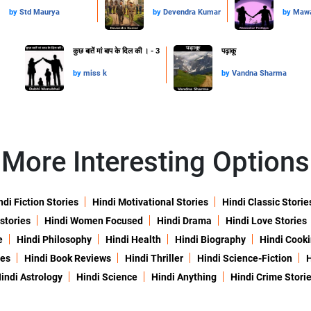
by
Std Maurya
by
Devendra Kumar
by
Mawa
कुछ बातें मां बाप के दिल की । - 3
पढ़ाकू
by
miss k
by
Vandna Sharma
More Interesting Options
ndi Fiction Stories
Hindi Motivational Stories
Hindi Classic Storie
 stories
Hindi Women Focused
Hindi Drama
Hindi Love Stories
e
Hindi Philosophy
Hindi Health
Hindi Biography
Hindi Cook
ies
Hindi Book Reviews
Hindi Thriller
Hindi Science-Fiction
H
indi Astrology
Hindi Science
Hindi Anything
Hindi Crime Stori