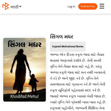
☰
Log In
मराठी
Publish Free
સિંગલ મધર
Gujarati Motivational Stories
અભ્ય એક દિવસ સ્કૂલ જવા માટે તૈયાર
થવામાં અણગમો દર્શાવે છે. તેની મમ્મી
તૃપ્તિ તેને તૈયાર થવા માટે કહે છે, પરંતુ
અભ્ય સ્કૂલે જવા માટે મન નથી બનાવતો.
તે રડે છે અને જીદ કરે છે. તૃપ્તિ તેને
સમજાવવા માટે પ્રયત્ન કરે છે અને તેની
સ્કૂલ યુનિફોર્મ પહેરવામાં મદદ કરે છે.
જ્યારે અભ્ય સ્કૂલ બસમાં બેસી જાય છે,
ત્યારે તૃપ્તિ તેને પ્રેમથી બાય બાય કહે છે.
સ્કૂલમાં પહોંચીને, અભ્યની શિક્ષિકા તેના