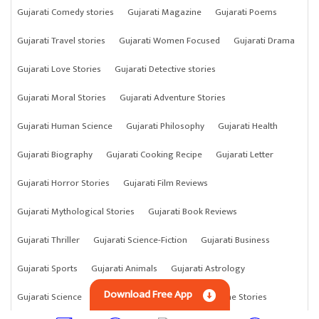
Gujarati Comedy stories
Gujarati Magazine
Gujarati Poems
Gujarati Travel stories
Gujarati Women Focused
Gujarati Drama
Gujarati Love Stories
Gujarati Detective stories
Gujarati Moral Stories
Gujarati Adventure Stories
Gujarati Human Science
Gujarati Philosophy
Gujarati Health
Gujarati Biography
Gujarati Cooking Recipe
Gujarati Letter
Gujarati Horror Stories
Gujarati Film Reviews
Gujarati Mythological Stories
Gujarati Book Reviews
Gujarati Thriller
Gujarati Science-Fiction
Gujarati Business
Gujarati Sports
Gujarati Animals
Gujarati Astrology
Download Free App
Gujarati Science
Gujarati Anything
Gujarati Crime Stories