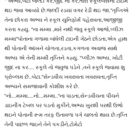
" અભ્ય,બેટા જલ્દી કર,જીદ ના કર,તારી સ્કૂલબસનો ટાઇમ
થઇ જવા આવ્યો છે.જલ્દી રડયા વગર રેડી થઇ જા."તૃપ્તિએ
તેના છોકરા અભ્ય ને સ્કૂલ યુનિફોર્મ પહેરાવતા,આજીજી
કરતા કહ્યુ. "ના મમ્મા ,મારે નથી જવુ સ્કૂલે આજે,પ્લીઝ
મમ્મા"પોતાના ગળામા બાંધેલી ટાઇની ગેઠને છોડતા,એક હાથ
થી પોતાની આંખને ચોળતા,રડતા,કગળતા અવાજ સાથે
અભ્ય એ તેની મમ્મી તૃપ્તિને કહ્યુ. "પ્લીઝ અભ્ય, ખોટી
જીદ ના કર.... સ્કૂલે તો જવુજ પડેને ,તને સ્કૂલે જવામા શુ
પ્રોબ્લમ છે..બેટા."સેન્ડવીચ ખવરાવતા ખવરાવતા,તૃપ્તિ
અભ્યને સમજાવાની કોશીશ કરે છે.
"નો...મમ્મા....નો...મમ્મા.."ના પાડતા,સેન્ડવીચના પીચને
ડાઇનીંગ ટેબલ પર પડતો મુકીને,અભ્ય ખુરશી પરથી ઉભો
થઇને પોતાની રૂમ તરફ ઉતાવળા પગે ચાલતો થાય છે.તૃપ્તિ
તેની પાછળ જઇને તેને પકડીને,ટોમેટો