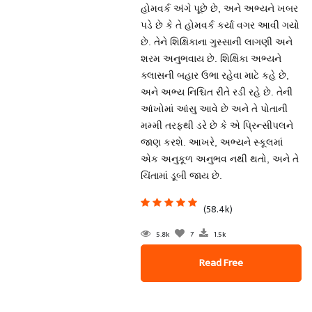
હોમવર્ક અંગે પૂછે છે, અને અભ્યને ખબર
પડે છે કે તે હોમવર્ક કર્યા વગર આવી ગયો
છે. તેને શિક્ષિકાના ગુસ્સાની લાગણી અને
શરમ અનુભવાય છે. શિક્ષિકા અભ્યને
ક્લાસની બહાર ઉભા રહેવા માટે કહે છે,
અને અભ્ય નિશ્ચિત રીતે રડી રહે છે. તેની
આંખોમાં આંસુ આવે છે અને તે પોતાની
મમ્મી તરફથી ડરે છે કે એ પ્રિન્સીપલને
જાણ કરશે. આખરે, અભ્યને સ્કૂલમાં
એક અનુકૂળ અનુભવ નથી થતો, અને તે
ચિંતામાં ડૂબી જાય છે.
(58.4k)
5.8k
7
1.5k
Read Free