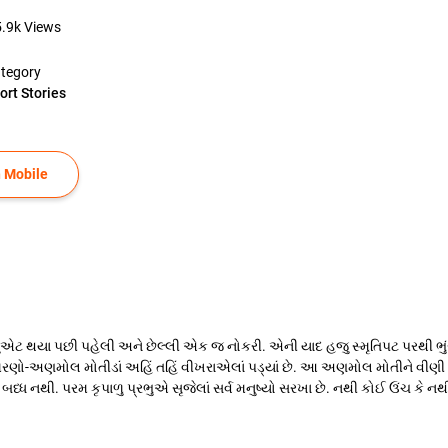
5.9k
Views
tegory
ort Stories
 Mobile
જ્યુએટ થયા પછી પહેલી અને છેલ્લી એક જ નોકરી. એની યાદ હજુ સ્મૃતિપટ પરથી ભુ
ુરાં સ્મરણો-અણમોલ મોતીડાં અહિં તહિં વીખરાએલાં પડ્યાં છે. આ અણમોલ મોતીને વીણ
ધ નથી. પરમ કૃપાળુ પ્રભુએ સૃજેલાં સર્વ મનુષ્યો સરખા છે. નથી કોઈ ઉંચ કે નથી ક