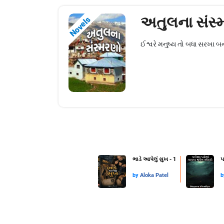
અતુલના સંસ્
Novels
ઈશ્વરે મનુષ્ય તો બધા સરખા બન
ભાડે આપેલું સુખ - 1
પ
by
Aloka Patel