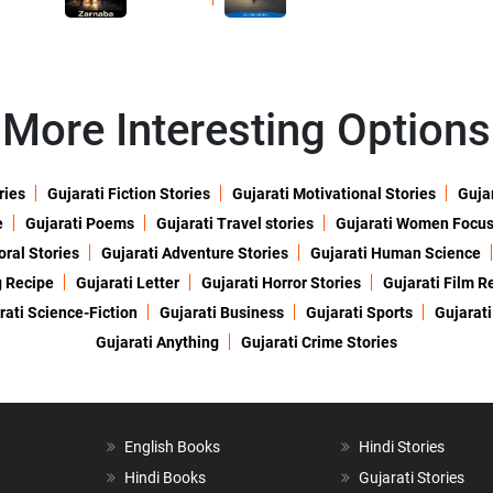
More Interesting Options
ries
Gujarati Fiction Stories
Gujarati Motivational Stories
Gujar
e
Gujarati Poems
Gujarati Travel stories
Gujarati Women Focu
oral Stories
Gujarati Adventure Stories
Gujarati Human Science
g Recipe
Gujarati Letter
Gujarati Horror Stories
Gujarati Film R
rati Science-Fiction
Gujarati Business
Gujarati Sports
Gujarati
Gujarati Anything
Gujarati Crime Stories
English Books
Hindi Stories
Hindi Books
Gujarati Stories