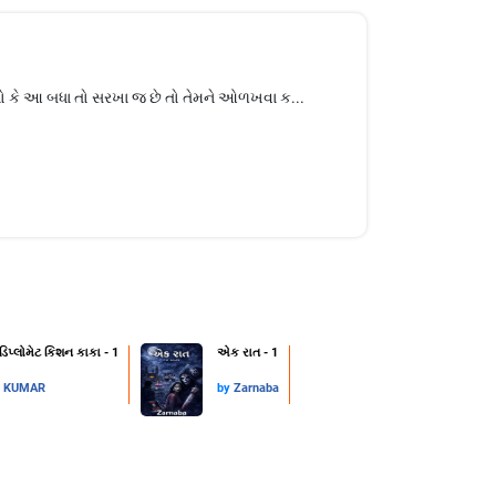
‍ભવ્યો કે આ બધા તો સરખા જ છે તો તેમને ઓળખવા ક...
 ડિપ્લોમેટ કિશન કાકા - 1
એક રાત - 1
L KUMAR
by
Zarnaba