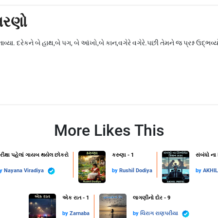
મરણો
ાવ્યા. દરેકને બે હાથ,બે પગ, બે આંખો,બે કાન,વગેરે વગેરે.પછી તેમને જ પ્રશ્ન ઉદ્
More Likes This
રીક્ષા પહેલાં ગાયબ થયેલ છોકરો
કરુણા - 1
સંબંધો ના
by
Nayana Viradiya
by
Rushil Dodiya
by
AKHI
એક રાત - 1
લાગણીનો દોર - 9
by
Zarnaba
by
ચિરાગ રાણપરીયા