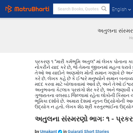
English
અતુલના સંસ્મરણ
H
પ્રકરણ ૧ "મારી કર્મભૂમિ અતુલ" માં લેખક પોતાના 
નોકરીને યાદ કરે છે, જે તેમના જીવનમાં મહત્વ ધરાવ
તેઓ આ યાદોને અણમોલ મોતી સમાન ગણાવે છે અને
કરે છે. લેખક કહે છે કે ઈશ્વરે મનુષ્યોને સમાન બનાવ્
મદદ કરવા માટે બોલાવવામાં આવે છે, અને તેઓ ઈશ્વરને
અનુભવના કેટલાક પ્રસંગો શેર કરે છે, અને જણાવી રહ્
ગુજરાતના વલસાડ જિલ્લામાં રહેતા લોકોની કિસાન 
ભૂમિકા દર્શાવે છે. અમારા દેશમાં નૂતન ઉદ્યોગોની 
ઉદ્યોગ ન હતો. લેખક શેઠ શ્રી કસ્તુરભાઈના ઉદ્યોગ
અતુલના સંસ્મરણો ભાગઃ ૧ - પ્રક
by
Umakant
in
Gujarati Short Stories