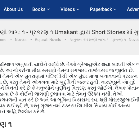
About Us
Books 
Videos 
Paperback 
Adver
ો ભાગઃ ૧ - પ્રકરણ ૧ Umakant દ્વારા Short Stories માં
ome
Novels
Gujarati Novels
અતુલના સંસ્મરણો ભાગઃ ૧ - પ્રકરણ ૧ - Novel
કાર્યસ્થળ અતુલની યાદોને વર્ણવે છે. તેઓ ગ્રેજ્યુએટ થયા બાદની એક 
ે છે. આ નોકરીના મીઠા સ્મરણો તેમના મગજમાં તાજેતરમાં જ જીવંત છે.
 તેમને એક સુતરાણમાં પिरોચી એક સુંદર માળા બનાવવાનો પ્રયત્ન
યા છે, પરંતુ તેમને ઓળખવા માટે બુદ્ધિની જરૂર હતી. નારદજીને આ મુદ્દે
 વિનંતી કરે છે કે મનુષ્યોને બુદ્ધિનું વિતરણ કરવું જોઈએ. લેખક પોતા
યા છે કે કોઈની લાગણી દુભાવવા માટે તેમનું ઉદ્દેશ્ય નથી. તેઓ
ચળવળની વાત કરે છે અને આ ભૂમિના વિકાસમાં સ્વ. શ્રી મોરારજીભાઈન
આવક થઈ રહી છે, પરંતુ ગુજરાતમાં ટેક્સ્ટાઈલ મીલ સિવાય કોઈ અન્ય
ને અહિ ઉલ્લેખ કરે છે.
રણ ૧