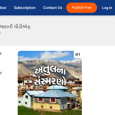
tise
Subscription
Contact Us
Publish Free
Log In 
 ગુજરાતી પીડીએફ
s
જ
ના
ી