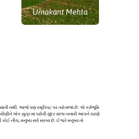
ંસાતી નથી. આજે પણ સ્મૃતિપટ પર તરોતાજા છે. એ કર્મભૂમિ
ી વીણીને એક સુત્ર માં પરોવી સુંદર માળા બનાવી આપને ચરણે
ોઈ નીચ, મનુષ્ય સર્વ સરખા છે. ઈશ્વરે મનુષ્ય તો