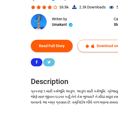
10.5k
2.3k
Downloads
Writen by
Ca
Umakant
Sh
Read Full Story
Download on
Description
પ્રકરણ ૧ મારી કર્મભૂમિ અતુલ. અતુલ મારી કર્મભૂમિ. ગ્રે
જેણે મારું જીવન ઘડતર કર્યું તેને કેમ ભુલાય? તે મીઠાં મધ
ધરવાનો આ નમ્ર પ્રયાસ છે. સ્મૃતિદોષ લીધે કાળગણના સમય બધ્