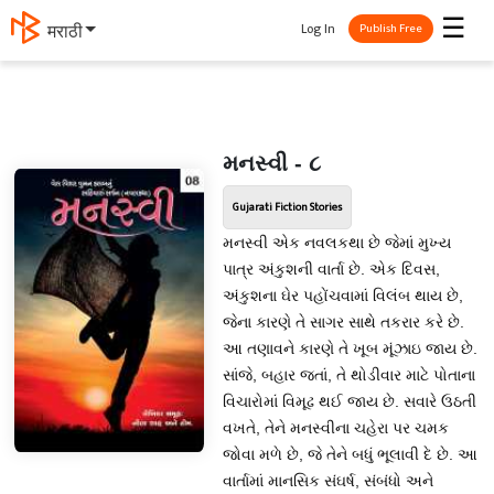
☰
Log In
मराठी
Publish Free
મનસ્વી - ૮
Gujarati Fiction Stories
મનસ્વી એક નવલકથા છે જેમાં મુખ્ય
પાત્ર અંકુશની વાર્તા છે. એક દિવસ,
અંકુશના ઘેર પહોંચવામાં વિલંબ થાય છે,
જેના કારણે તે સાગર સાથે તકરાર કરે છે.
આ તણાવને કારણે તે ખૂબ મૂંઝાઇ જાય છે.
સાંજે, બહાર જતાં, તે થોડીવાર માટે પોતાના
વિચારોમાં વિમૂઢ થઈ જાય છે. સવારે ઉઠતી
વખતે, તેને મનસ્વીના ચહેરા પર ચમક
જોવા મળે છે, જે તેને બધું ભૂલાવી દે છે. આ
વાર્તામાં માનસિક સંઘર્ષ, સંબંધો અને