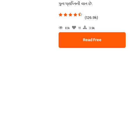
પુનઃપ્રાપ્તિની વાત છે.
(126.9k)
8.1k
11
3.9k
Read Free