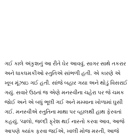
ગઈ કાલે અંકુશનું આ રીતે ઘેર આવવું, સાગર સાથે તકરાર
અને ધાકધમકીઓ સ્તુતિએ સાંભળી હતી. એ કારણે એ
ખૂબ મૂંઝાઇ ગઈ હતી. સાંજે બહાર ગયા અને થોડું વિસરાઈ
ગયું. સવારે ઉઠતાં જ એણે મનસ્વીના ચહેરા પર જે ચમક
જોઈ અને એ બધું ભૂલી ગઈ અને મમ્માના ખોળામાં ઘુસી
ગઈ. મનસ્વીએ સ્તુતિના માથા પર વ્હાલથી હાથ ફેરવતાં
કહયું, 'ચાલો, જલ્દી ફ્રેશ થઈ નાસ્તો કરવા આવ, આજે
આપણે ક્યાંક ફરવા જઈએ, ખાલી મોજ મસ્તી, આજે