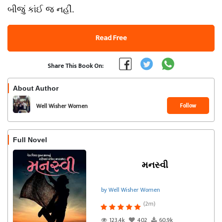
બીજું કાંઈ જ નહીં.
Read Free
Share This Book On:
About Author
Follow
Well Wisher Women
Full Novel
મનસ્વી
by Well Wisher Women
(2m)
123.4k
402
60.9k