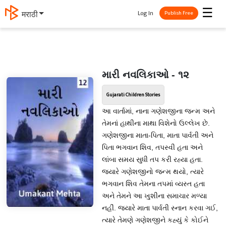
☰
Log In
मराठी
Publish Free
મારી નવલિકાઓ - ૧૨
Gujarati Children Stories
આ વાર્તામાં, નાના ગણેશજીના જન્મ અને
તેમનાં હાથીના માથા વિશેનો ઉલ્લેખ છે.
ગણેશજીના માતા-પિતા, માતા પાર્વતી અને
પિતા ભગવાન શિવ, તપસ્વી હતા અને
લાંબા સમય સુધી તપ કરી રહ્યા હતા.
જ્યારે ગણેશજીનો જન્મ થયો, ત્યારે
ભગવાન શિવ તેમના તપમાં વ્યસ્ત હતા
અને તેમને આ ખુશીના સમાચાર મળ્યા
નહીં. જ્યારે માતા પાર્વતી સ્નાન કરવા ગઈ,
ત્યારે તેમણે ગણેશજીને કહ્યું કે કોઈને