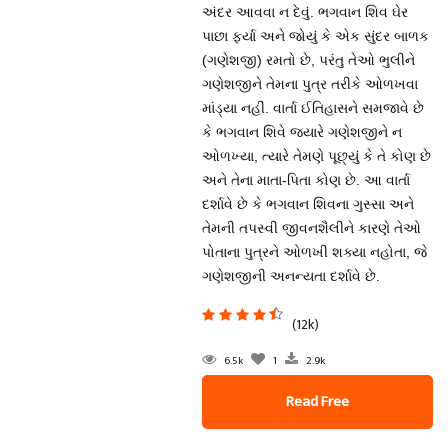
અંદર આવવા ન દેવું. ભગવાન શિવ ઘેર
પાછા ફર્યા અને જોયું કે એક સુંદર બાળક
(ગણેશજી) રમતો છે, પરંતુ તેઓ ભુલીને
ગણેશજીને તેમના પુત્ર તરીકે ઓળખવા
માંડ્યા નહીં. વાર્તા ઈતિહાસને સમજાવે છે
કે ભગવાન શિવે જ્યારે ગણેશજીને ન
ઓળખ્યા, ત્યારે તેમણે પૂછ્યું કે તે કોણ છે
અને તેના માતા-પિતા કોણ છે. આ વાર્તા
દર્શાવે છે કે ભગવાન શિવના ગુસ્સા અને
તેમની તપસ્વી જીવનશૈલીને કારણે તેઓ
પોતાના પુત્રને ઓળખી શક્યા નહોતા, જે
ગણેશજીની અનન્યતા દર્શાવે છે.
(12k)
6.5k
1
2.9k
Read Free