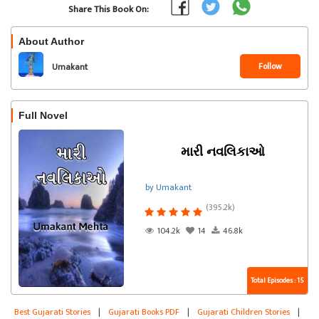
Share This Book On:
About Author
Follow
Umakant
Full Novel
મારી નવલિકાઓ
by Umakant
(395.2k)
104.2k
14
46.8k
Total Episodes : 15
Best Gujarati Stories
|
Gujarati Books PDF
|
Gujarati Children Stories
|