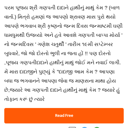
પરમ પૂજ્ય શ્રી ગણપતી દાદાને હાથીનું માથું કેમ ? (બાળ
વાર્તા.) મિત્રો હમણાં જ આપણો શ્રાવણ માસ પુરો થયો
આપણે ભગવાબ શ્રી કૃષ્ણનો જન્મ દિવસ જન્માષ્ટમી ઘણી
ધામધુમથી ઉજવ્યો અને હવે આવશે ગણપતી બાપ્પા મોર્યા '
નો જન્મદિવસ ' ગણેશ ચતુર્થી ' તારીખ ૧૯મી સપ્ટેમ્બર
બુધવારે, જો જો દોસ્તો ભુલી ના જતા હોં !! પણ દોસ્તો
,પૂજ્ય ગણપતીદાદાને હાથીનું માથું જોઈ મને નવાઈ લાગી.
મેં મારા દાદાજીને પુછ્યું કે "દાદાજી આમ કેમ ? આપણા
બધા જ ભગવાનને આપણા જેવા જ માણસના માથા હોય
છે,જ્યારે આ ગણપતી દાદાને હાથીનું માથું કેમ ? જ્યારે હું
તોફાન કરૂં છું ત્યારે
Read Free