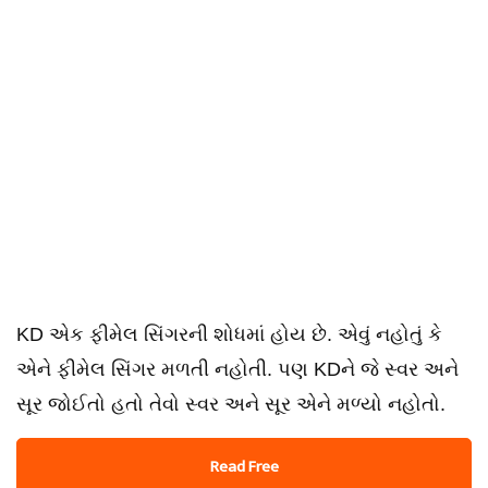
KD એક ફીમેલ સિંગરની શોધમાં હોય છે. એવું નહોતું કે
એને ફીમેલ સિંગર મળતી નહોતી. પણ KDને જે સ્વર અને
સૂર જોઈતો હતો તેવો સ્વર અને સૂર એને મળ્યો નહોતો.
Read Free