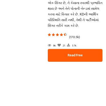
એક સિંગર છે, તે કેયાના સ્વરથી પ્રભાવિત
થાય છે અને તેને પોતાની બેન્ડમાં સામેલ
કરવા માટે વિચાર કરે છે. KDની આર્થિક
પરિસ્થિતિ સારી નથી, તેથી તે પાર્ટીઓમાં
સિંગર તરીકે કામ કરે છે.
(170.5k)
9k
21
3.7k
Read Free