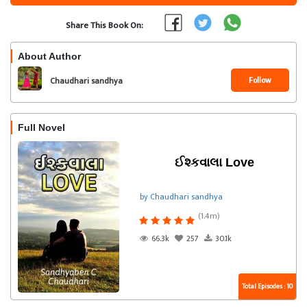
Share This Book On:
About Author
Follow
Chaudhari sandhya
Full Novel
ઈશ્કવાલા Love
by Chaudhari sandhya
(1.4m)
66.3k
257
30.1k
Total Episodes : 10