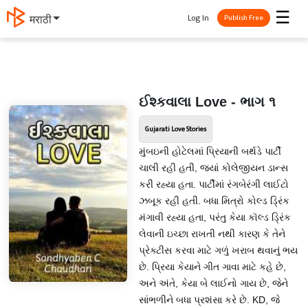
☰
Log In
मराठी
Publish Free
ઈશ્કવાલા Love - ભાગ ૧
Gujarati Love Stories
મુંબઇની હોટેલમાં પ્રિયાની બર્થડે પાર્ટી
ચાલી રહી હતી, જ્યાં કોલેજીયન ડાન્સ
કરી રહ્યા હતા. પાર્ટીમાં રંગબેરંગી લાઈટો
ઝબૂક રહી હતી. બધા મિત્રો કોલ્ડ ડ્રિંક
મંગાવી રહ્યા હતા, પરંતુ કેયા કૉલ્ડ ડ્રિંક
લેવાની ઇચ્છા રાખતી નથી કારણ કે તેને
પ્રેક્ટીસ કરવા માટે ગળું ખરાબ થવાનું ભય
છે. પ્રિયા કેયાને ગીત ગાવા માટે કહે છે,
અને અંતે, કેયા બે લાઈનો ગાય છે, જેને
સાંભળીને બધા પ્રશંસા કરે છે. KD, જે