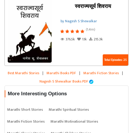
स्वराज्यसूर्य शिवराय
by Nagesh S Shewalkar
(1.4m)
376.5k
1.1k
215.3k
Total Episodes : 25
Best Marathi Stories
|
Marathi Books PDF
|
Marathi Fiction Stories
|
Nagesh S Shewalkar Books PDF
More Interesting Options
Marathi Short Stories
Marathi Spiritual Stories
Marathi Fiction Stories
Marathi Motivational Stories