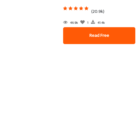
(20.9k)
46.9k
1
41.4k
Read Free