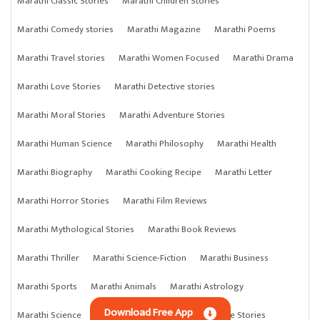
Marathi Classic Stories
Marathi Children Stories
Marathi Comedy stories
Marathi Magazine
Marathi Poems
Marathi Travel stories
Marathi Women Focused
Marathi Drama
Marathi Love Stories
Marathi Detective stories
Marathi Moral Stories
Marathi Adventure Stories
Marathi Human Science
Marathi Philosophy
Marathi Health
Marathi Biography
Marathi Cooking Recipe
Marathi Letter
Marathi Horror Stories
Marathi Film Reviews
Marathi Mythological Stories
Marathi Book Reviews
Marathi Thriller
Marathi Science-Fiction
Marathi Business
Marathi Sports
Marathi Animals
Marathi Astrology
Download Free App
Marathi Science
Marathi Anything
Marathi Crime Stories