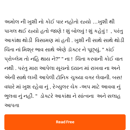
અમોલ ની ખુશી નો કોઈ પાર નહોતો રહ્યો …ખુશી થી
પાગલ થઈ રહ્યો હતો જાણે ! શું બોલવું ! શું કહેવું ! , પરંતુ
આકાંક્ષા થોડી વિસામણ માં હતી . ખુશી ની સાથે સાથે થોડી
ચિંતા નાં મિશ્ર ભાવ સાથે એણે ડૉક્ટર ને પૂછ્યું, " કાંઈ
પ્રોબ્લેમ તો નહિ થાય ને?" " ના ! ચિંતા કરવાની કોઈ વાત
નથી . પરંતુ મારા આપેલા સૂચનો ધ્યાન માં રાખવા ના અને
એની સાથે લખી આપેલી ટૉનિક ચુક્યા વગર લેવાની. બસ!
વધારે માં ખુશ રહેવા નું , રેગ્યુલર ચેક -અપ માટે આવવા નું
ભુલવા નું નહીં. " ડોક્ટરે આકાંક્ષા ને સાંત્વના અને સલાહ
આપતા
Read Free