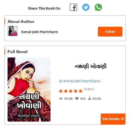
Share This Book On:
About Author
Follow
Komal Joshi Pearlcharm
Full Novel
નથણી ખોવાણી
by Komal Joshi Pearlcharm
(4.8m)
191.8k
462
90.4k
Total Episodes : 30