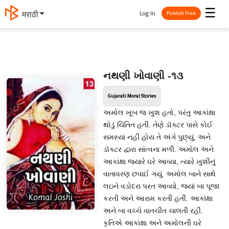
☰
Log In
मराठी
Publish Free
નથણી ખોવાણી -૧૩
Gujarati Moral Stories
અમોલ ખૂબ જ ખુશ હતો, પરંતુ આકાંક્ષા
થોડું ચિંતિત હતી. તેણે ડૉક્ટર પાસે કોઈ
સમસ્યા નહીં હોય તે અંગે પુછ્યું, અને
ડૉક્ટર દ્વારા સાંત્વના મળી. અમોલ અને
આકાંક્ષા જ્યારે ઘરે આવ્યા, ત્યારે ખુશીનું
વાતાવરણ છવાઈ ગયું. અમોલ બાને સાથે
લઇને વડોદરા પરત આવ્યો, જ્યાં બા પૂજા
કરતી અને આરામ કરતી હતી. આકાંક્ષા
અને બા વચ્ચે વાતચીત ચાલતી રહી.
કૃતિએ આકાંક્ષા અને અમોલની ઘરે