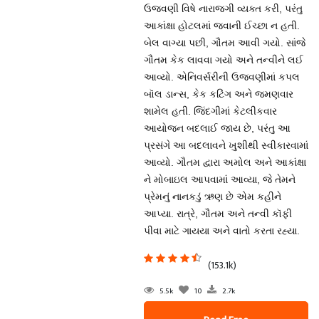
ઉજવણી વિષે નારાજગી વ્યક્ત કરી, પરંતુ
આકાંક્ષા હોટલમાં જવાની ઈચ્છા ન હતી.
બેલ વાગ્યા પછી, ગૌતમ આવી ગયો. સાંજે
ગૌતમ કેક લાવવા ગયો અને તન્વીને લઈ
આવ્યો. એનિવર્સરીની ઉજવણીમાં કપલ
બૉલ ડાન્સ, કેક કટિંગ અને જમણવાર
શામેલ હતી. જિંદગીમાં કેટલીકવાર
આયોજન બદલાઈ જાય છે, પરંતુ આ
પ્રસંગે આ બદલાવને ખુશીથી સ્વીકારવામાં
આવ્યો. ગૌતમ દ્વારા અમોલ અને આકાંક્ષા
ને મોબાઇલ આપવામાં આવ્યા, જે તેમને
પ્રેમનું નાનકડું ઋણ છે એમ કહીને
આપ્યા. રાત્રે, ગૌતમ અને તન્વી કૉફી
પીવા માટે ગાયયા અને વાતો કરતા રહ્યા.
(153.1k)
5.5k
10
2.7k