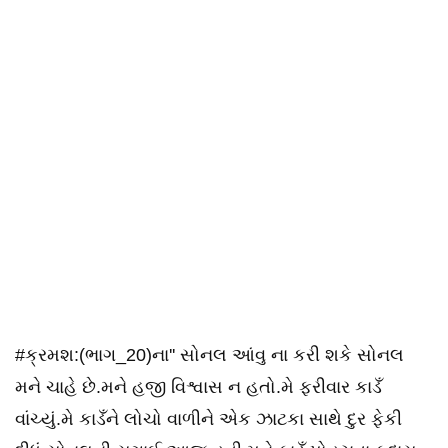
#ક્રમશ:(ભાગ_20)ના'' સોનલ આંવુ ના કરી શકે સોનલ
મને ચાહે છે.મને હજી વિશ્વાસ ન હતો.મે ફરીવાર કાડઁ
વાંચ્યું.મે કાડઁને લોચો વાળીને એક ઝાટકા સાથે દુર ફેકી