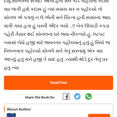
દીધું.સોનલની સગાઈ આજ હતી મને કાડઁ પોહચતા કદાસ
વાર લાગી હશે.કદાસ હું ત્યાં સમય સર ન પહોંચ્યો તો
સોનલ એ પગલું ન લે.એની મને ચિંન્તા હતી.સવારના આઠ
વાગી ગયા હતા હું ઘરની અઁદર ગયો ..!! બેગ ઊઘાડી કપડા
પહેરી તૈયાર થઈ સોનલના ઘરે જવા નીકળ્યો.હું ઝટપટ
બસમાં બેઠો હજી મારે ભાવનગર પહોંચવાનું હતું.હું સિધો જ
નિલનબાગ પહોંચ્યો.સોનલે મને તેનું સરનામું એક વાર
આપ્યું હતું મને હજી તે યાદ હતું .ત્યાથી થોડે દુર તેનું ઘર
હતું ત્યા
Read Free
Share This Book On:
About Author