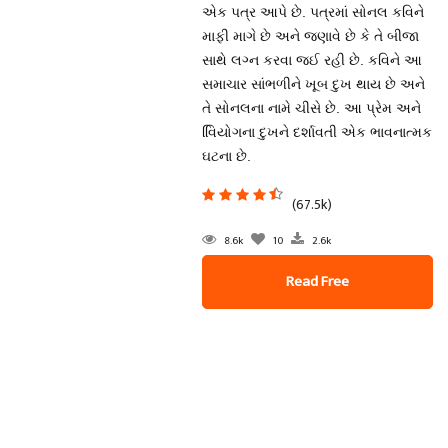
એક પત્ર આપે છે. પત્રમાં સોનલ કવિને
માફી માગે છે અને જણાવે છે કે તે બીજા
સાથે લગ્ન કરવા જઈ રહી છે. કવિને આ
સમાચાર સાંભળીને ખૂબ દુખ થાય છે અને
તે સોનલના નામે ચીસે છે. આ પ્રેમ અને
વિિયોગના દુખને દર્શાવતી એક ભાવનાત્મક
ઘટના છે.
(67.5k)
8.6k
10
2.6k
Read Free