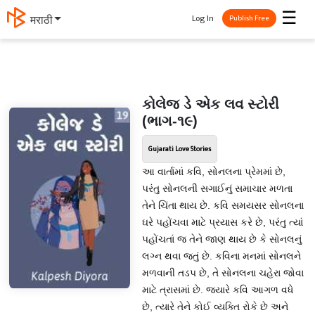
☰
Log In
मराठी
Publish Free
કોલેજ ડે એક લવ સ્ટોરી
(ભાગ-૧૯)
Gujarati Love Stories
આ વાર્તામાં કવિ, સોનલના પ્રેમમાં છે,
પરંતુ સોનલની સગાઈનું સમાચાર મળતા
તેને ચિંતા થાય છે. કવિ સમયસર સોનલના
ઘરે પહોંચવા માટે પ્રયાસ કરે છે, પરંતુ ત્યાં
પહોંચતાં જ તેને જાણ થાય છે કે સોનલનું
લગ્ન થવા જતું છે. કવિના મનમાં સોનલને
મળવાની તડપ છે, તે સોનલના ચહેરા જોવા
માટે ત્રાસમાં છે. જ્યારે કવિ આગળ વધે
છે, ત્યારે તેને કોઈ વ્યક્તિ રોકે છે અને