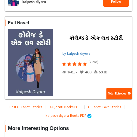
Follow
kalpesh diyora
Full Novel
કૉલેજ ડે એક લવ સ્ટોરી
by kalpesh diyora
(2.2m)
140.5k
400
60.3k
Total Episodes : 19
Best Gujarati Stories
|
Gujarati Books PDF
|
Gujarati Love Stories
|
kalpesh diyora Books PDF
More Interesting Options